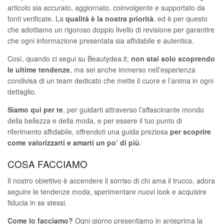
articolo sia accurato, aggiornato, coinvolgente e supportato da
fonti verificate. La
qualità
è la nostra priorità
, ed è per questo
che adottiamo un rigoroso doppio livello di revisione per garantire
che ogni informazione presentata sia affidabile e autentica.
Così, quando ci segui su Beautydea.it,
non stai solo scoprendo
le ultime tendenze
, ma sei anche immerso nell’esperienza
condivisa di un team dedicato che mette il cuore e l’anima in ogni
dettaglio.
Siamo qui per te
, per guidarti attraverso l’affascinante mondo
della bellezza e della moda, e per essere il tuo punto di
riferimento affidabile, offrendoti una guida preziosa
per scoprire
come valorizzarti e amarti un po’ di più
.
COSA FACCIAMO
Il nostro obiettivo è accendere il sorriso di chi ama il trucco, adora
seguire le tendenze moda, sperimentare nuovi look e acquisire
fiducia in se stessi.
Come lo facciamo?
Ogni giorno presentiamo in anteprima la