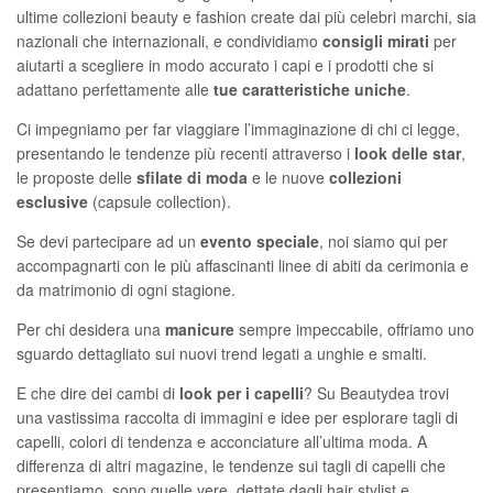
ultime collezioni beauty e fashion create dai più celebri marchi, sia
nazionali che internazionali, e condividiamo
consigli mirati
per
aiutarti a scegliere in modo accurato i capi e i prodotti che si
adattano perfettamente alle
tue caratteristiche uniche
.
Ci impegniamo per far viaggiare l’immaginazione di chi ci legge,
presentando le tendenze più recenti attraverso i
look delle star
,
le proposte delle
sfilate di moda
e le nuove
collezioni
esclusive
(capsule collection).
Se devi partecipare ad un
evento speciale
, noi siamo qui per
accompagnarti con le più affascinanti linee di abiti da cerimonia e
da matrimonio di ogni stagione.
Per chi desidera una
manicure
sempre impeccabile, offriamo uno
sguardo dettagliato sui nuovi trend legati a unghie e smalti.
E che dire dei cambi di
look per i capelli
? Su Beautydea trovi
una vastissima raccolta di immagini e idee per esplorare tagli di
capelli, colori di tendenza e acconciature all’ultima moda. A
differenza di altri magazine, le tendenze sui tagli di capelli che
presentiamo, sono quelle vere, dettate dagli hair stylist e