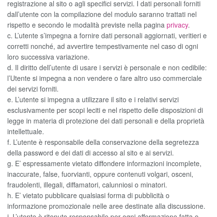
registrazione al sito o agli specifici servizi. I dati personali forniti
dall’utente con la compilazione del modulo saranno trattati nel
rispetto e secondo le modalità previste nella pagina
privacy
.
c. L’utente s’impegna a fornire dati personali aggiornati, veritieri e
corretti nonché, ad avvertire tempestivamente nel caso di ogni
loro successiva variazione.
d. Il diritto dell’utente di usare i servizi è personale e non cedibile:
l’Utente si impegna a non vendere o fare altro uso commerciale
dei servizi forniti.
e. L’utente si impegna a utilizzare il sito e i relativi servizi
esclusivamente per scopi leciti e nel rispetto delle disposizioni di
legge in materia di protezione dei dati personali e della proprietà
intellettuale.
f. L’utente è responsabile della conservazione della segretezza
della password e dei dati di accesso al sito e ai servizi.
g. E’ espressamente vietato diffondere informazioni incomplete,
inaccurate, false, fuorvianti, oppure contenuti volgari, osceni,
fraudolenti, illegali, diffamatori, calunniosi o minatori.
h. E’ vietato pubblicare qualsiasi forma di pubblicità o
informazione promozionale nelle aree destinate alla discussione.
i. L’utente è ritenuto responsabile per ogni affermazione fatta e