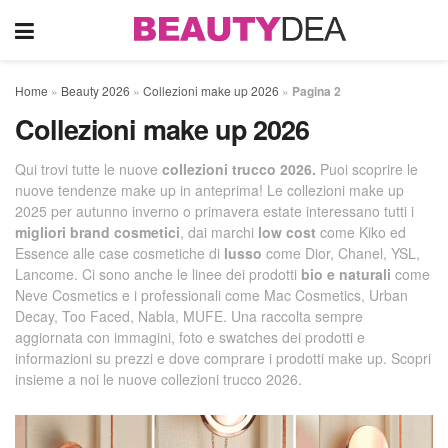
Home
»
Beauty 2026
»
Collezioni make up 2026
»
Pagina 2
Collezioni make up 2026
Qui trovi tutte le nuove
collezioni
trucco 2026.
Puoi scoprire le
nuove tendenze make up in anteprima! Le collezioni make up
2025 per autunno inverno o primavera estate interessano tutti i
migliori brand cosmetici
, dai marchi
low cost
come Kiko ed
Essence alle case cosmetiche di
lusso
come Dior, Chanel, YSL,
Lancome. Ci sono anche le linee dei prodotti
bio e naturali
come
Neve Cosmetics e i professionali come Mac Cosmetics, Urban
Decay, Too Faced, Nabla, MUFE. Una raccolta sempre
aggiornata con immagini, foto e swatches dei prodotti e
informazioni su prezzi e dove comprare i prodotti make up. Scopri
insieme a noi le nuove collezioni trucco 2026.