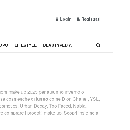
Login
Registrati
OPO
LIFESTYLE
BEAUTYPEDIA
zioni make up 2025 per autunno inverno o
se cosmetiche di
lusso
come Dior, Chanel, YSL,
smetics, Urban Decay, Too Faced, Nabla,
e comprare i prodotti make up. Scopri insieme a