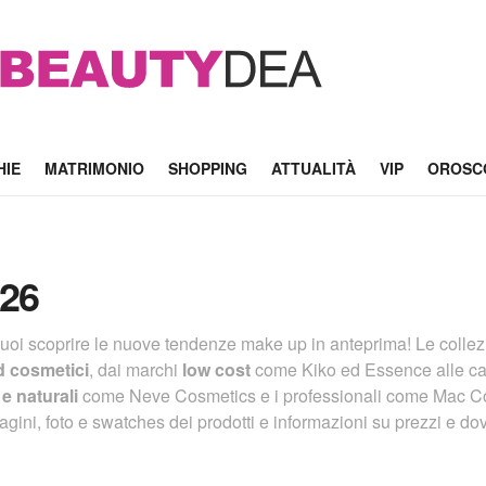
HIE
MATRIMONIO
SHOPPING
ATTUALITÀ
VIP
OROSC
026
uoi scoprire le nuove tendenze make up in anteprima! Le colle
d cosmetici
, dai marchi
low cost
come Kiko ed Essence alle ca
 e naturali
come Neve Cosmetics e i professionali come Mac Co
ni, foto e swatches dei prodotti e informazioni su prezzi e dov