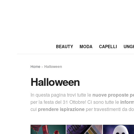
BEAUTY
MODA
CAPELLI
UNG
Home
»
Halloween
Halloween
In questa pagina trovi tutte le
nuove proposte p
per la festa del 31 Ottobre! Ci sono tutte le
inform
cui
prendere ispirazione
per travestimenti da 