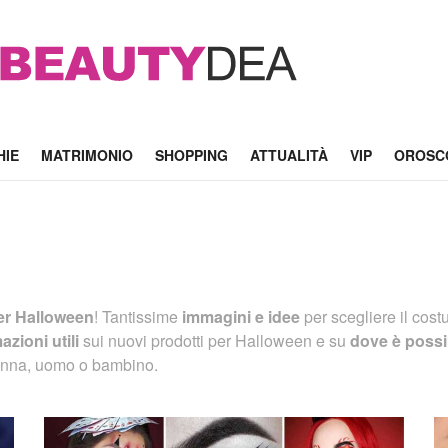
HIE
MATRIMONIO
SHOPPING
ATTUALITÀ
VIP
OROSC
er Halloween
! Tantissime
immagini e idee
per scegliere il cost
azioni utili
sui nuovi prodotti per Halloween e su
dove è possi
donna, uomo o bambino.