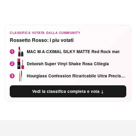
CLASSIFICA VOTATA DALLA COMMUNITY
Rossetto Rosso: i piu votati
MAC M·A·CXIMAL SILKY MATTE Red Rock mat
1
Deborah Super Vinyl Shake Rosa Ciliegia
2
Hourglass Confession Ricaricabile Ultra Preciso Ad Alta Intensità Secretly Classic Red
3
Vedi la classifica completa e vota ↓