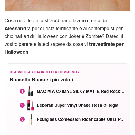
Cosa ne dite dello straordinario lavoro creato da
Alessandra
per questa terrificante e al contempo super
chic nail art di Halloween con Joker e Zombie? Dateci il
vostro parere e fateci sapere da cosa vi
travestirete per
Halloween
!
CLASSIFICA VOTATA DALLA COMMUNITY
Rossetto Rosso: i piu votati
MAC M·A·CXIMAL SILKY MATTE Red Rock mat
1
Deborah Super Vinyl Shake Rosa Ciliegia
2
Hourglass Confession Ricaricabile Ultra Preciso Ad Alta Intensità Secretly Classic Red
3