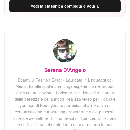
Vedi la classifica completa e vota ↓
Serena D'Angelo
Beauty & Fashion Editor - Laureata in Linguaggi dei
Media, ha alle spalle una lunga esperienza nel mondo
della comunicazione. Scrive articoli dedicati al mondo
della bellezza e della moda, realizza video per il canale
youtube di Beautydea e partecipa alle iniziative di
comunicazione e marketing organizzate dalle principali
aziende del settore. E’ una Beauty influencer. Colleziona
rossetti e li ama talmente tanto da averne uno tatuato.