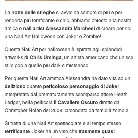
La
notte delle streghe
si avvicina sempre di più e per
renderla più terrificante e chic, abbiamo chiesto alla nostra
amica e
nail artist Alessandra Marchesi
di creare per noi
una Nail Art Halloween con Joker e Zombie!
Questa Nail Art per halloween è ispirata agli splendidi
artworks di
Chris Uminga
, un artista americano che unisce
stile pop a quello più dark e misterioso.
Per questa Nail Art artistica Alessandra ha dato vita ad un
delizioso
quanto
pericoloso personaggio di Joker
interpretato dal prematuramente scomparso attore Heath
Ledger, nella pellicola
Il Cavaliere Oscuro
diretto da
Christoper Nolan del 2008, circondato da temibili zombie.
Si tratta di una Nail Art spettacolare e al tempo stesso
terrificante
. Joker ha un viso che
trasmette quasi