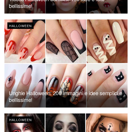
bellissime!
HALLOWEEN
Unghie Halloween: 200 immagini e idee semplici e
bellissime!
HALLOWEEN