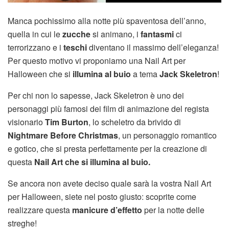
Manca pochissimo alla notte più spaventosa dell’anno,
quella in cui le
zucche
si animano, i
fantasmi
ci
terrorizzano e i
teschi
diventano il massimo dell’eleganza!
Per questo motivo vi proponiamo una Nail Art per
Halloween che si
illumina al buio
a tema
Jack Skeletron
!
Per chi non lo sapesse, Jack Skeletron è uno dei
personaggi più famosi dei film di animazione del regista
visionario
Tim Burton
, lo scheletro da brivido di
Nightmare Before Christmas
, un personaggio romantico
e gotico, che si presta perfettamente per la creazione di
questa
Nail Art che si illumina al buio.
Se ancora non avete deciso quale sarà la vostra Nail Art
per Halloween, siete nel posto giusto: scoprite come
realizzare questa
manicure d’effetto
per la notte delle
streghe!