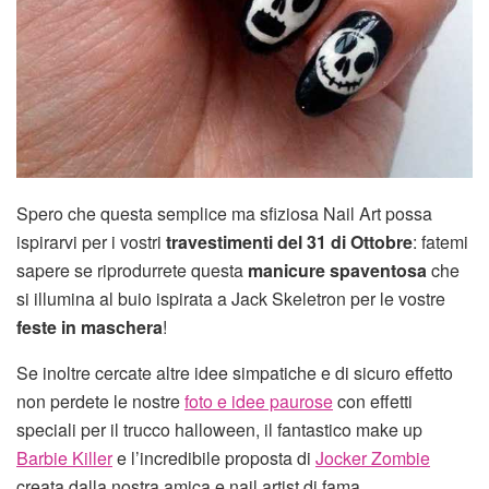
Spero che questa semplice ma sfiziosa Nail Art possa
ispirarvi per i vostri
travestimenti del 31 di Ottobre
: fatemi
sapere se riprodurrete questa
manicure spaventosa
che
si illumina al buio ispirata a Jack Skeletron per le vostre
feste in maschera
!
Se inoltre cercate altre idee simpatiche e di sicuro effetto
non perdete le nostre
foto e idee paurose
con effetti
speciali per il trucco halloween, il fantastico make up
Barbie Killer
e l’incredibile proposta di
Jocker Zombie
creata dalla nostra amica e nail artist di fama