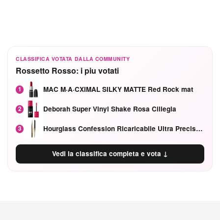
CLASSIFICA VOTATA DALLA COMMUNITY
Rossetto Rosso: i piu votati
MAC M·A·CXIMAL SILKY MATTE Red Rock mat
1
Deborah Super Vinyl Shake Rosa Ciliegia
2
Hourglass Confession Ricaricabile Ultra Preciso Ad Alta Intensità Secretly Classic Red
3
Vedi la classifica completa e vota ↓