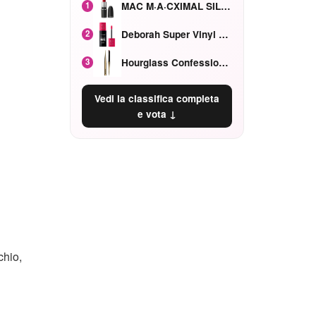
MAC M·A·CXIMAL SILKY MATTE Red Rock mat
1
Deborah Super Vinyl Shake Rosa Ciliegia
2
Hourglass Confession Ricaricabile Ultra Preciso Ad Alta Intensità Secretly Classic Red
3
Vedi la classifica completa
e vota ↓
chio,