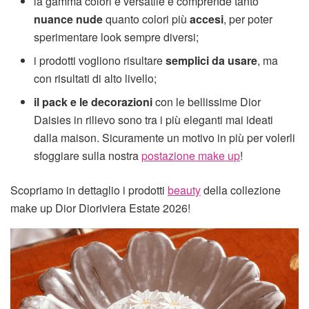
la gamma colori è versatile e comprende tanto
nuance nude
quanto colori più
accesi
, per poter
sperimentare look sempre diversi;
i prodotti vogliono risultare
semplici da usare
, ma
con risultati di alto livello;
il pack e le decorazioni
con le bellissime Dior
Daisies in rilievo sono tra i più eleganti mai ideati
dalla maison. Sicuramente un motivo in più per volerli
sfoggiare sulla nostra
postazione make up
!
Scopriamo in dettaglio i prodotti
beauty
della collezione
make up Dior Dioriviera Estate 2026!