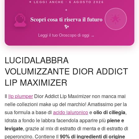
✦ LEGGI ANCHE · 6 AGOSTO 2026
🔮
✦
🌟
Scopri cosa ti riserva il futuro
✨
Leggi il tuo Oroscopo di oggi →
LUCIDALABBRA
VOLUMIZZANTE DIOR ADDICT
LIP MAXIMIZER
Il
lip plumper
Dior Addict Lip Maximizer non manca mai
nelle collezioni make up del marchio! Amatissimo per la
sua formula a base di
acido ialuronico
e
olio di ciliegia
,
idrata a fondo le labbra facendola apparire più
piene e
levigate
, grazie al mix di estratto di menta e di estratto di
peperoncino. Contiene il
90% di ingredienti di origine