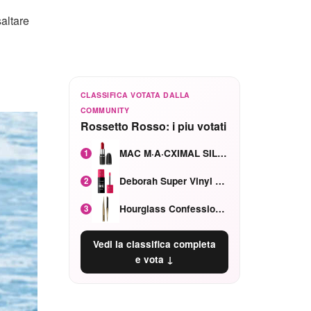
altare
CLASSIFICA VOTATA DALLA
COMMUNITY
Rossetto Rosso: i piu votati
MAC M·A·CXIMAL SILKY MATTE Red Rock mat
1
Deborah Super Vinyl Shake Rosa Ciliegia
2
Hourglass Confession Ricaricabile Ultra Preciso Ad Alta Intensità Secretly Classic Red
3
Vedi la classifica completa
e vota ↓