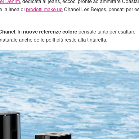
nel Denim
, dedicata al jeans, eccoci pronte ad ammirare Coastal
e la linea di
prodotti make up
Chanel Les Beiges, pensati per es
 Chanel
, in
nuove referenze colore
pensate tanto per esaltare
turale anche delle pelli più restie alla tintarella.