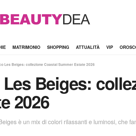
HIE
MATRIMONIO
SHOPPING
ATTUALITÀ
VIP
OROSC
co Les Beiges: collezione Coastal Summer Estate 2026
 Les Beiges: colle
e 2026
iges è un mix di colori rilassanti e luminosi, che fa