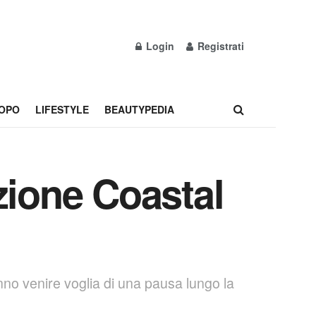
Login
Registrati
OPO
LIFESTYLE
BEAUTYPEDIA
zione Coastal
nno venire voglia di una pausa lungo la