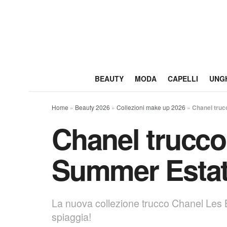
BEAUTY
MODA
CAPELLI
UNG
Home
»
Beauty 2026
»
Collezioni make up 2026
»
Chanel truc
Chanel trucco
Summer Estat
La nuova collezione trucco Chanel Les Be
spiaggia!