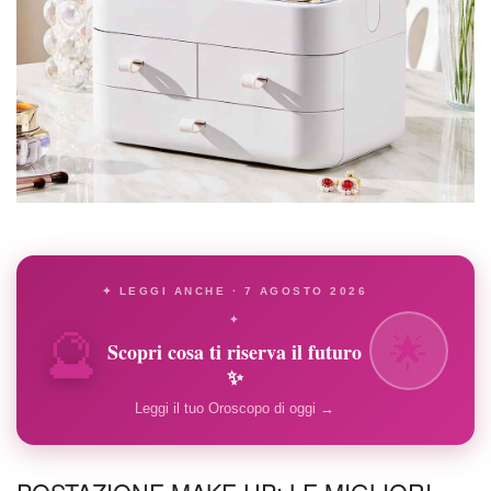
✦ LEGGI ANCHE · 7 AGOSTO 2026
🔮
✦
🌟
Scopri cosa ti riserva il futuro
✨
Leggi il tuo Oroscopo di oggi →