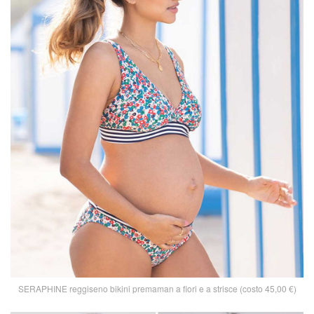
SERAPHINE reggiseno bikini premaman a fiori e a strisce (costo 45,00 €)