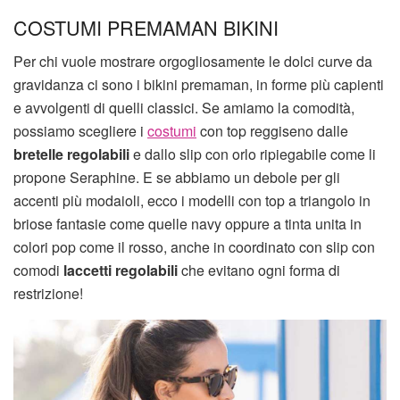
COSTUMI PREMAMAN BIKINI
Per chi vuole mostrare orgogliosamente le dolci curve da
gravidanza ci sono i bikini premaman, in forme più capienti
e avvolgenti di quelli classici. Se amiamo la comodità,
possiamo scegliere i
costumi
con top reggiseno dalle
bretelle regolabili
e dallo slip con orlo ripiegabile come li
propone Seraphine. E se abbiamo un debole per gli
accenti più modaioli, ecco i modelli con top a triangolo in
briose fantasie come quelle navy oppure a tinta unita in
colori pop come il rosso, anche in coordinato con slip con
comodi
laccetti regolabili
che evitano ogni forma di
restrizione!