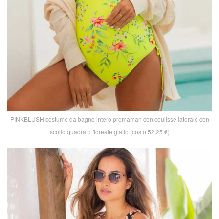
PINKBLUSH costume da bagno intero premaman con coulisse laterale con
scollo quadrato floreale giallo (costo 52,25 €)