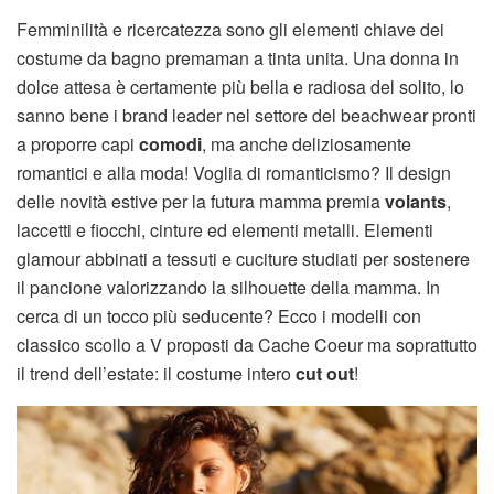
Femminilità e ricercatezza sono gli elementi chiave dei
costume da bagno premaman a tinta unita. Una donna in
dolce attesa è certamente più bella e radiosa del solito, lo
sanno bene i brand leader nel settore del beachwear pronti
a proporre capi
comodi
, ma anche deliziosamente
romantici e alla moda! Voglia di romanticismo? Il design
delle novità estive per la futura mamma premia
volants
,
laccetti e fiocchi, cinture ed elementi metalli. Elementi
glamour abbinati a tessuti e cuciture studiati per sostenere
il pancione valorizzando la silhouette della mamma. In
cerca di un tocco più seducente? Ecco i modelli con
classico scollo a V proposti da Cache Coeur ma soprattutto
il trend dell’estate: il costume intero
cut out
!