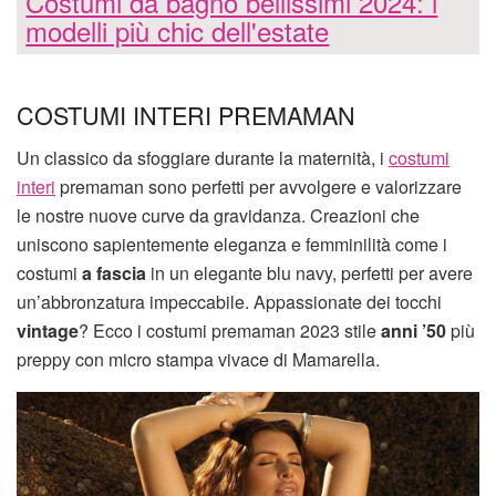
Costumi da bagno bellissimi 2024: i
modelli più chic dell'estate
COSTUMI INTERI PREMAMAN
Un classico da sfoggiare durante la maternità, i
costumi
interi
premaman sono perfetti per avvolgere e valorizzare
le nostre nuove curve da gravidanza. Creazioni che
uniscono sapientemente eleganza e femminilità come i
costumi
a fascia
in un elegante blu navy, perfetti per avere
un’abbronzatura impeccabile. Appassionate dei tocchi
vintage
? Ecco i costumi premaman 2023 stile
anni ’50
più
preppy con micro stampa vivace di Mamarella.