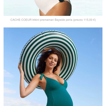
CACHE COEUR trikini premaman Bayside perla (prezzo 115,00 €)