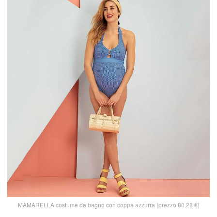
MAMARELLA costume da bagno con coppa azzurra (prezzo 80,28 €)