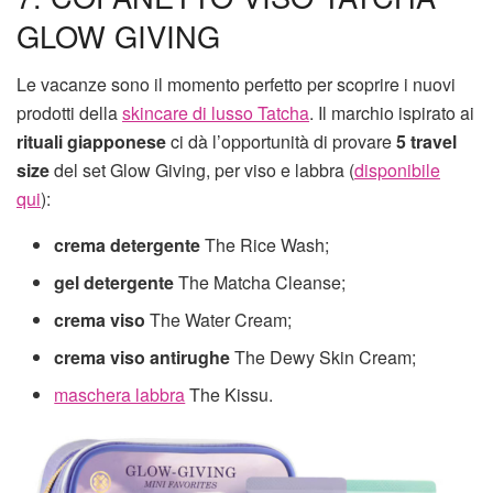
GLOW GIVING
Le vacanze sono il momento perfetto per scoprire i nuovi
prodotti della
skincare di lusso Tatcha
. Il marchio ispirato ai
rituali giapponese
ci dà l’opportunità di provare
5 travel
size
del set Glow Giving, per viso e labbra (
disponibile
qui
):
crema detergente
The Rice Wash;
gel detergente
The Matcha Cleanse;
crema viso
The Water Cream;
crema viso antirughe
The Dewy Skin Cream;
maschera labbra
The Kissu.