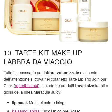
10. TARTE KIT MAKE UP
LABBRA DA VIAGGIO
Tutto il necessario per
labbra volumizzate
e al centro
dell’attenzione si trova nel cofanetto Tarte Lip Trio Join our
Click (
reperibile qui
)! Include tre prodotti
travel size
tra oli e
gloss della linea Maracuja Juicy:
lip mask
Melt nel colore Icing;
balsamo labbra
Juicy Lip colore Rose;