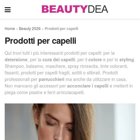
Home
»
Beauty 2026
»
Prodotti per capelli
Prodotti per capelli
Qui trovi tutti i più interessanti prodotti per capelli: per la
detersione
, per la
cura dei capelli
, per il
colore
e per lo
styling
.
Shampoo, balsamo, maschere, spray ricrescita, tinte coloranti,
fissanti, prodotti per capelli fragili, sottili o sfibrati. Prodotti
professionali per
parrucchieri
ma anche da utilizzare in casa.
Non mancano gli accessori per
acconciare i capelli
e metterli in
piega come piastre e ferri arricciacapelli.