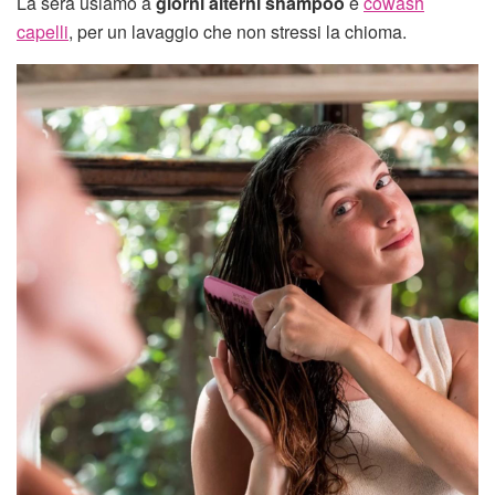
La sera usiamo a
giorni alterni shampoo
e
cowash
capelli
, per un lavaggio che non stressi la chioma.