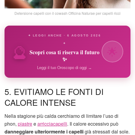
Detersione capelli con il cowash Officina Naturae per capelli ricci
✦ LEGGI ANCHE · 6 AGOSTO 2026
🔮
✦
🌟
Scopri cosa ti riserva il futuro
✨
Leggi il tuo Oroscopo di oggi →
5. EVITIAMO LE FONTI DI
CALORE INTENSE
Nella stagione più calda cerchiamo di limitare l’uso di
phon,
piastre
e
arricciacapelli
. Il calore eccessivo può
danneggiare ulteriormente i capelli
già stressati dal sole.