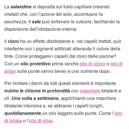
La
salsedine
si deposita sul fusto capillare creando
cristalli che, con l’azione del sole, accentuano la
secchezza. Il
sale
può sollevare le cuticole, facilitando la
dispersione dell’idratazione interna.
Il
cloro
ha un effetto disidratante e, nei capelli trattati, può
interferire con i pigmenti artificiali alterando il colore delle
tinte. Come proteggere i capelli dal cloro delle piscine?
Con un
olio protettivo
prima (anche
olio di cocco
o
olio di
argan
sulle punte vanno bene) e uno nutriente dopo.
Per limitare i danni da tutti questi elementi è importante
nutrire le chiome in profondità
con
maschere
idratanti e
oli.
Una volta a settimana
, applichiamo una maschera
idratante intensiva e, se abbiamo i capelli lunghi,
quotidianamente
un olio leggero sulle punte. Come l’
olio
di jojoba
o l’
olio di oliva
.