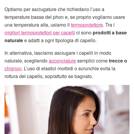
Optiamo per asciugature che richiedano l’uso a
temperature basse del phon e, se proprio vogliamo usare
una temperatura alta, usiamo il
termoprotettore
. Tra i
migliori termoprotettori per capelli
ci sono
prodotti a base
naturale
e adatti a ogni tipologia di capello.
In alternativa, lasciamo asciugare i capelli in modo
naturale, scegliendo
acconciature
semplici come
trecce o
chignon
. L’uso di elastici morbidi o scrunchie evita la
rottura del capello, soprattutto se bagnato.