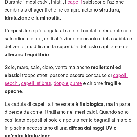
Durante i mesi estivi, infatti, i
capelli
subiscono l’azione
combinata di agenti che ne compromettono
struttura,
idratazione e luminosità
.
L’esposizione prolungata al sole e il contatto frequente con
salsedine e cloro, uniti all’azione meccanica della sabbia e
del vento, modificano la superficie del fusto capillare e ne
alterano l’equilibrio
.
Sole, mare, sale, cloro, vento ma anche
mollettoni ed
elastici
troppo stretti possono essere concause di
capelli
secchi
,
capelli sfibrati
,
doppie punte
e chiome
fragili e
opache
.
La caduta di capelli a fine estate è
fisiologica
, ma in parte
dipende da come li trattiamo nei mesi caldi. Quando sono
così tanto esposti al sole e ripetutamente bagnati al mare o
in piscina necessitano di una
difesa dai raggi UV e
un’extra idratazione
.