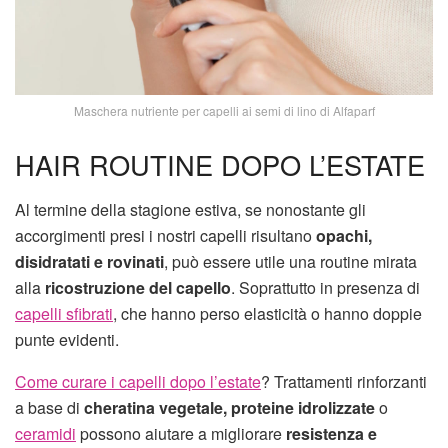
Maschera nutriente per capelli ai semi di lino di Alfaparf
HAIR ROUTINE DOPO L’ESTATE
Al termine della stagione estiva, se nonostante gli
accorgimenti presi i nostri capelli risultano
opachi,
disidratati e rovinati
, può essere utile una routine mirata
alla
ricostruzione del capello
. Soprattutto in presenza di
capelli sfibrati
, che hanno perso elasticità o hanno doppie
punte evidenti.
Come curare i capelli dopo l’estate
? Trattamenti rinforzanti
a base di
cheratina vegetale, proteine idrolizzate
o
ceramidi
possono aiutare a migliorare
resistenza e