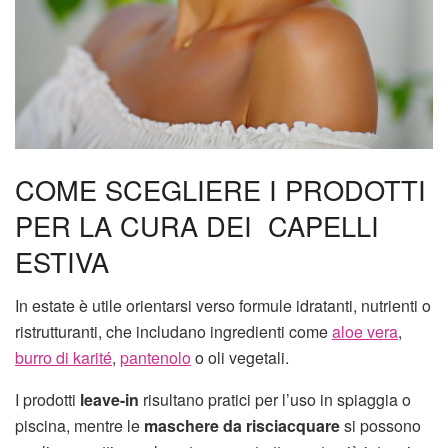
COME SCEGLIERE I PRODOTTI
PER LA CURA DEI CAPELLI
ESTIVA
In estate è utile orientarsi verso formule idratanti, nutrienti o
ristrutturanti, che includano ingredienti come
aloe vera
,
burro di karité
,
pantenolo
o oli vegetali.
I prodotti
leave-in
risultano pratici per l’uso in spiaggia o
piscina, mentre le
maschere da risciacquare
si possono