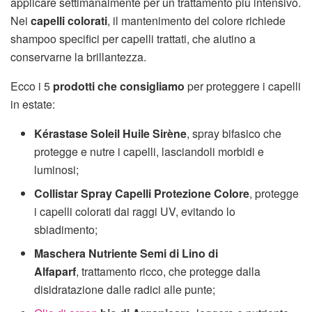
applicare settimanalmente per un trattamento più intensivo.
Nei
capelli colorati
, il mantenimento del colore richiede
shampoo specifici per capelli trattati, che aiutino a
conservarne la brillantezza.
Ecco i 5
prodotti che consigliamo
per proteggere i capelli
in estate:
Kérastase Soleil Huile Sirène
, spray bifasico che
protegge e nutre i capelli, lasciandoli morbidi e
luminosi;
Collistar Spray Capelli Protezione Colore
, protegge
i capelli colorati dai raggi UV, evitando lo
sbiadimento;
Maschera Nutriente Semi di Lino di
Alfaparf
, trattamento ricco, che protegge dalla
disidratazione dalle radici alle punte;