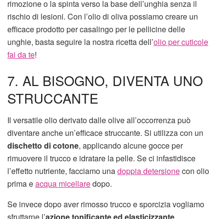
rimozione o la spinta verso la base dell’unghia senza il
rischio di lesioni. Con l’olio di oliva possiamo creare un
efficace prodotto per casalingo per le pellicine delle
unghie, basta seguire la nostra ricetta dell’
olio per cuticole
fai da te
!
7. AL BISOGNO, DIVENTA UNO
STRUCCANTE
Il versatile olio derivato dalle olive all’occorrenza può
diventare anche un’efficace struccante. Si utilizza con un
dischetto di cotone
, applicando alcune gocce per
rimuovere il trucco e idratare la pelle. Se ci infastidisce
l’effetto nutriente, facciamo una
doppia detersione
con olio
prima e
acqua micellare
dopo.
Se invece dopo aver rimosso trucco e sporcizia vogliamo
sfruttarne l’
azione tonificante ed elasticizzante
,