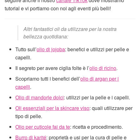
seguire anche il nostro
canale TikTok
dove mostriamo
tutorial e vi portiamo con noi agli eventi più belli!
Altri fantastici oli da utilizzare per la nostra
bellezza quotidiana:
Tutto sull’
olio di jojoba
: benefici e utilizzi per pelle e
capelli.
Il segreto per avere ciglia folte è l’
olio di ricino
.
Scopriamo tutti i benefici dell’
olio di argan per i
capelli
.
Olio di mandorle dolci
: utilizzi per la pelle e i capelli.
Oli essenziali per la skincare viso
: quali utilizzare per
tipo di pelle.
Olio per cuticole fai da te
: ricetta e procedimento.
Burro di karité
: proprietà e usi per la cura di pelle e