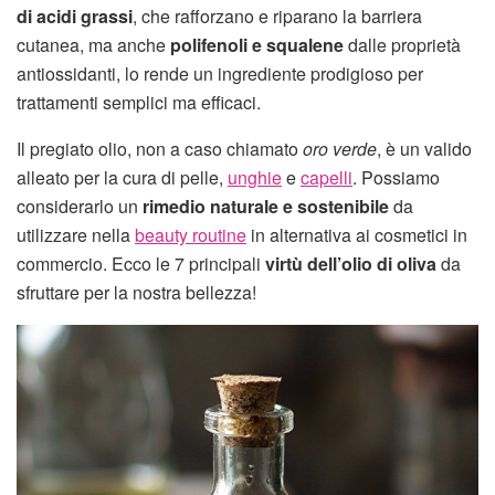
di acidi grassi
, che rafforzano e riparano la barriera
cutanea, ma anche
polifenoli e squalene
dalle proprietà
antiossidanti, lo rende un ingrediente prodigioso per
trattamenti semplici ma efficaci.
Il pregiato olio, non a caso chiamato
oro verde
, è un valido
alleato per la cura di pelle,
unghie
e
capelli
. Possiamo
considerarlo un
rimedio naturale e sostenibile
da
utilizzare nella
beauty routine
in alternativa ai cosmetici in
commercio. Ecco le 7 principali
virtù dell’olio di oliva
da
sfruttare per la nostra bellezza!