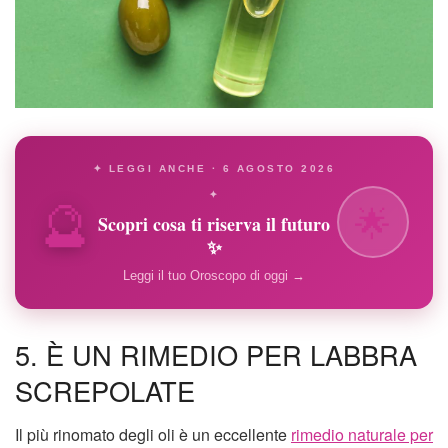
✦ LEGGI ANCHE · 6 AGOSTO 2026
🔮
✦
🌟
Scopri cosa ti riserva il futuro
✨
Leggi il tuo Oroscopo di oggi →
5. È UN RIMEDIO PER LABBRA
SCREPOLATE
Il più rinomato degli oli è un eccellente
rimedio naturale per