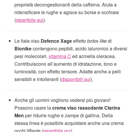
proprietà decongestionanti della caffeina. Aiuta a
ridensificare le rughe e agisce su borse e occhiaie
(
reperibile qui
).
Le fiale viso
Defence Xage
effetto
botox like
di
Bionike
contengono peptidi, acido ialuronico a diversi
pesi molecolari,
vitamina C
ed acmella oleracea.
Contribuiscono all’aumento di idratazione, tono e
luminosità, con effetto tensore. Adatte anche a pelli
sensibili e intolleranti (
disponibili qui
).
Anche gli uomini vogliono vedersi più giovani!
Possono usare la
crema viso rassodante Clarins
Men
per ridurre rughe e zampe di gallina. Della
stessa linea è possibile acquistare anche una crema
occhi liftante (
reperibile qui
).