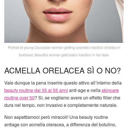
Portrait of young Caucasian woman getting cosmetic injection of botox in
forehead. Beautiful woman gets botox injection in her face.
ACMELLA ORELACEA SÌ O NO?
Vale dunque la pena inserire questo attivo all’interno della
beauty routine dai 35 ai 55 anni
anti-age e nella
skincare
routine over 50
? Sì, se vogliamo avere un effetto filler che
dura nel tempo, non invasivo e completamente naturale.
Non aspettiamoci però miracoli! Una beauty routine
antiage con acmella oleracea, a differenza del botulino,