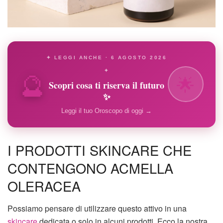
✦ LEGGI ANCHE · 6 AGOSTO 2026
🔮
✦
🌟
Scopri cosa ti riserva il futuro
✨
Leggi il tuo Oroscopo di oggi →
I PRODOTTI SKINCARE CHE
CONTENGONO ACMELLA
OLERACEA
Possiamo pensare di utilizzare questo attivo in una
skincare
dedicata o solo in alcuni prodotti. Ecco la nostra