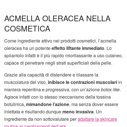
ACMELLA OLERACEA NELLA
COSMETICA
Come ingrediente attivo nei prodotti cosmetici, l’acmella
oleracea ha un potente
effetto liftante immediato
. Lo
spilantolo infatti è il più rapido miorilassante a uso cutaneo,
capace di penetrare negli strati superficiali della pelle.
Grazie alla capacità di distendere e rilassare la
muscolatura del viso,
inibisce le contrazioni muscolari
in
maniera repentina e progressiva, con un’azione
botox like
.
Agisce infatti con lo stesso meccanismo della tossina
botulinica,
mimandone l’azione
, ma senza dover essere
iniettata e risultando dunque
meno invasiva
. Un
ingrediente da non sottovalutare per
adattare la skincare
routine ai cambiamenti dell’età
.