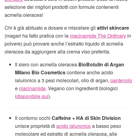
selezione dei migliori prodotti con formule contenenti
acmella oleracea!
Chi è già abituato a dosare e miscelare gli
attivi skincare
(magari ha fatto pratica con la
niacinamide The Ordinary
in
polvere) può provare anche l’estratto liquido di acmella
oleracea da aggiungere alla crema viso preferita.
Il siero con acmella oleracea
BioBotulin di Argan
Milano Bio Cosmetics
contiene anche acido
ialuronico a 3 pesi molecolari, olio di argan,
pantenolo
e
niacinamide
. Vegano con ingredienti biologici
(
disponibile qui
).
Il contorno occhi
Caffeine + HA di Skin Division
unisce proprietà di
acido ialuronico
a basso peso
molecolare ed estratto di acmella oleracea, alle