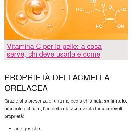
Vitamina C per la pelle: a cosa
serve, chi deve usarla e come
PROPRIETÀ DELL’ACMELLA
ORELACEA
Grazie alla presenza di una molecola chiamata
spilantolo
,
presente nel fiore, l’acmella oleracea vanta innumerevoli
proprietà:
analgesiche;