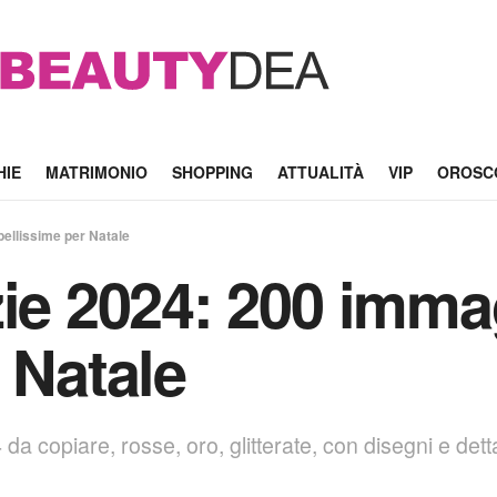
HIE
MATRIMONIO
SHOPPING
ATTUALITÀ
VIP
OROSC
bellissime per Natale
zie 2024: 200 immag
 Natale
a copiare, rosse, oro, glitterate, con disegni e dettag