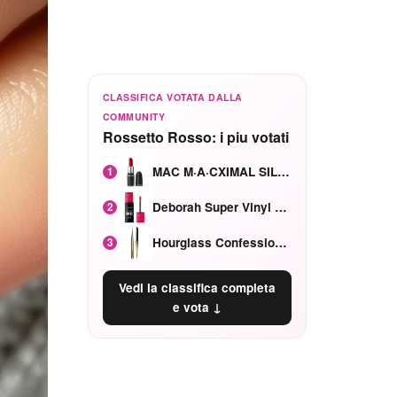
CLASSIFICA VOTATA DALLA
COMMUNITY
Rossetto Rosso: i piu votati
MAC M·A·CXIMAL SILKY MATTE Red Rock mat
1
Deborah Super Vinyl Shake Rosa Ciliegia
2
Hourglass Confession Ricaricabile Ultra Preciso Ad Alta Intensità Secretly Classic Red
3
Vedi la classifica completa
e vota ↓