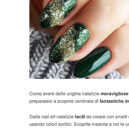
Come avere delle unghie natalizie
meravigliose
preparatevi a scoprire centinaia di
fantastiche i
Dalle nail art natalizie
facili
da creare con smalti c
usando colori acrilici. Scoprite insieme a noi le