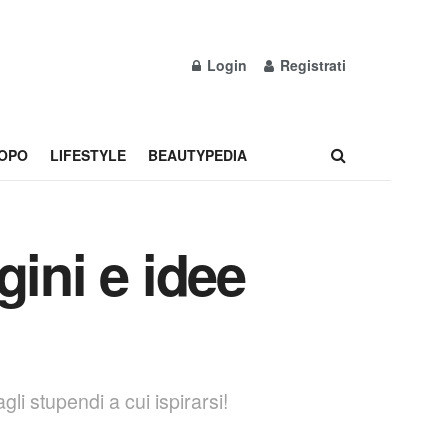
Login
Registrati
OPO
LIFESTYLE
BEAUTYPEDIA
ini e idee
li stupendi a cui ispirarsi!