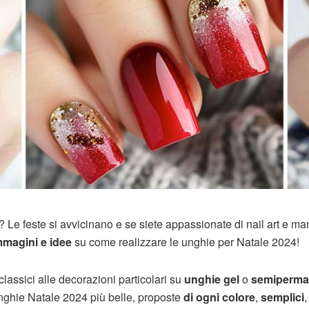
? Le feste si avvicinano e se siete appassionate di nail art e ma
mmagini e idee
su come realizzare le unghie per Natale 2024!
lassici alle decorazioni particolari su
unghie gel
o
semiperma
 unghie Natale 2024 più belle, proposte
di ogni colore
,
semplici
,