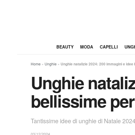
BEAUTY
MODA
CAPELLI
UNG
Home
»
Unghie
»
Unghie natalizie 2024: 200 immagini e idee 
Unghie natali
bellissime per
Tantissime idee di unghie di Natale 2024 d
03/12/2024