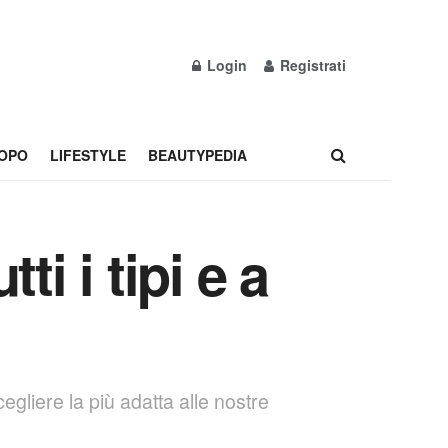
Login
Registrati
OPO
LIFESTYLE
BEAUTYPEDIA
i i tipi e a
egliere la più adatta alle nostre