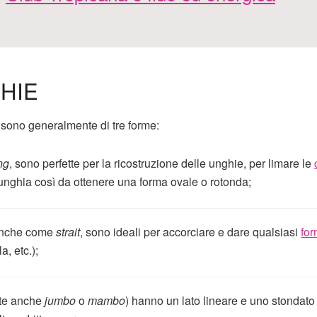
HIE
sono generalmente di tre forme:
ng
, sono perfette per la ricostruzione delle unghie, per limare le
’unghia così da ottenere una forma ovale o rotonda;
e anche come
strait
, sono ideali per accorciare e dare qualsiasi
for
a, etc.);
ate anche
jumbo
o
mambo
) hanno un lato lineare e uno stondato 