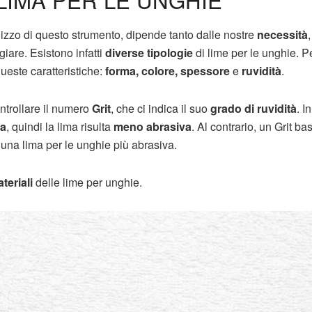
ilizzo di questo strumento, dipende tanto dalle nostre
necessità
are. Esistono infatti
diverse tipologie
di lime per le unghie. P
ueste caratteristiche:
forma, colore, spessore
e
ruvidità
.
trollare il numero
Grit
, che ci indica il suo
grado di ruvidità
. I
na
, quindi la lima risulta
meno abrasiva
. Al contrario, un Grit ba
una lima per le unghie più abrasiva.
teriali
delle lime per unghie.