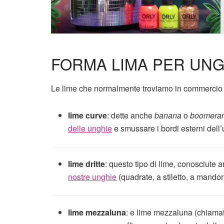
FORMA LIMA PER UNG
Le lime che normalmente troviamo in commercio 
lime curve
: dette anche
banana
o
boomera
delle unghie
e smussare i bordi esterni dell
lime dritte
: questo tipo di lime, conosciut
nostre unghie
(quadrate, a stiletto, a mandorl
lime mezzaluna
: e lime mezzaluna (chiam