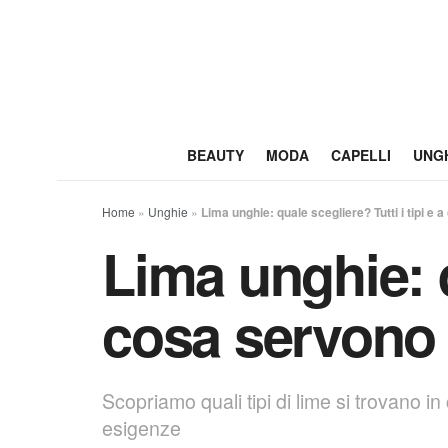
BEAUTY
MODA
CAPELLI
UNG
Home
»
Unghie
»
Lima unghie: quale scegliere? Tutti i tipi e
Lima unghie: q
cosa servono
Scopriamo quali tipi di lime si trovano in
esigenze