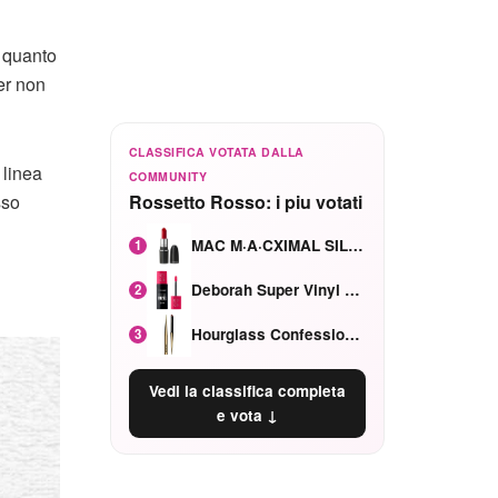
, quanto
er non
CLASSIFICA VOTATA DALLA
n linea
COMMUNITY
sso
Rossetto Rosso: i piu votati
MAC M·A·CXIMAL SILKY MATTE Red Rock mat
1
Deborah Super Vinyl Shake Rosa Ciliegia
2
Hourglass Confession Ricaricabile Ultra Preciso Ad Alta Intensità Secretly Classic Red
3
Vedi la classifica completa
e vota ↓