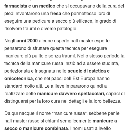
farmacista e un medico
che si occupavano della cura dei
piedi inventarono una
fresa
che permettesse loro di
eseguire una pedicure a secco più efficace, in grado di
risolvere traumi e diverse patologie.
Negli
anni 2000
alcune esperte nail master esperte
pensarono di sfruttare questa tecnica per eseguire
manicure più pulite e senza traumi. Nello stesso periodo la
tecnica della manicure russa iniziò ad a essere studiata,
perfezionata e insegnata nelle
scuole di estetica e
onicotecnica
, che nei paesi dell’Est Europa hanno
standard molto alti. Le allieve impararono quindi a
realizzare delle
manicure davvero spettacolari,
capaci di
distinguersi per la loro cura nei dettagli e la loro bellezza.
Da qui nacque il nome “manicure russa”, sebbene per le
nail master russe si chiami semplicemente
manicure a
secco o manicure combinata
. I nomi usati a livello