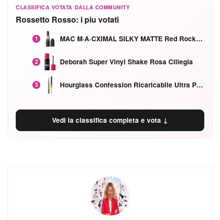
CLASSIFICA VOTATA DALLA COMMUNITY
Rossetto Rosso: i piu votati
MAC M·A·CXIMAL SILKY MATTE Red Rock mat
1
Deborah Super Vinyl Shake Rosa Ciliegia
2
Hourglass Confession Ricaricabile Ultra Preciso Ad Alta Intensità Secretly Classic Red
3
Vedi la classifica completa e vota ↓