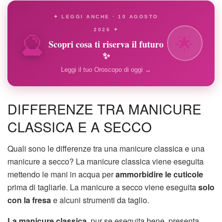
✦ LEGGI ANCHE · 10 AGOSTO
🔮
2026 ✦
🌟
Scopri cosa ti riserva il futuro
✨
Leggi il tuo Oroscopo di oggi →
DIFFERENZE TRA MANICURE
CLASSICA E A SECCO
Quali sono le differenze tra una manicure classica e una
manicure a secco? La manicure classica viene eseguita
mettendo le mani in acqua per
ammorbidire le cuticole
prima di tagliarle. La manicure a secco viene eseguita
solo
con la fresa
e alcuni strumenti da taglio.
La manicure classica
, pur se eseguita bene, presenta