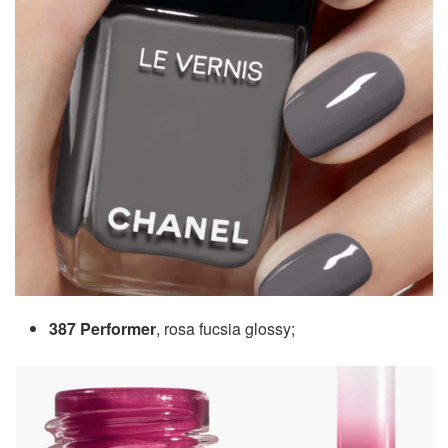
387 Performer
, rosa fucsia glossy;