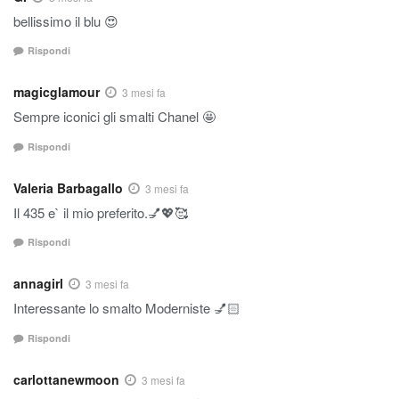
bellissimo il blu 😍
Rispondi
magicglamour
3 mesi fa
Sempre iconici gli smalti Chanel 🤩
Rispondi
Valeria Barbagallo
3 mesi fa
Il 435 e` il mio preferito.💅💖🥰
Rispondi
annagirl
3 mesi fa
Interessante lo smalto Moderniste 💅🏻
Rispondi
carlottanewmoon
3 mesi fa