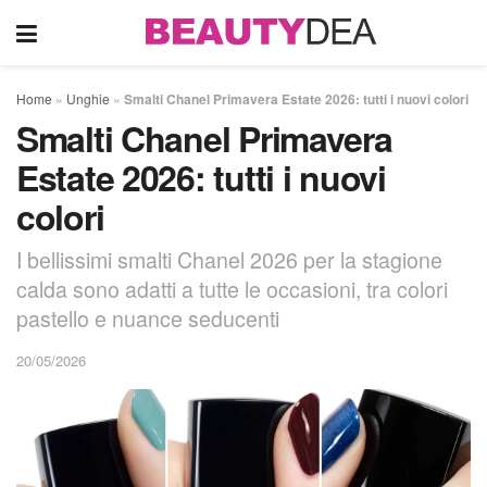
Home
»
Unghie
»
Smalti Chanel Primavera Estate 2026: tutti i nuovi colori
Smalti Chanel Primavera
Estate 2026: tutti i nuovi
colori
I bellissimi smalti Chanel 2026 per la stagione
calda sono adatti a tutte le occasioni, tra colori
pastello e nuance seducenti
20/05/2026