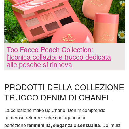
Too Faced Peach Collection:
l'iconica collezione trucco dedicata
alle pesche si rinnova
PRODOTTI DELLA COLLEZIONE
TRUCCO DENIM DI CHANEL
La collezione make up Chanel Denim comprende
numerose referenze che coniugano alla
perfezione
femminilità, eleganza
e
sensualità
. Dei must