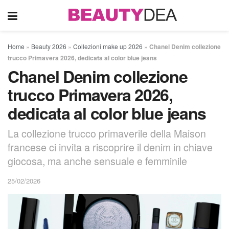
Home
»
Beauty 2026
»
Collezioni make up 2026
»
Chanel Denim collezione
trucco Primavera 2026, dedicata al color blue jeans
Chanel Denim collezione
trucco Primavera 2026,
dedicata al color blue jeans
La collezione trucco primaverile della Maison
francese ci invita a riscoprire il denim in chiave
giocosa, ma anche sensuale e femminile
25/02/2026