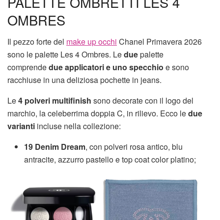
PALETTE OMBRETTI LES 4
OMBRES
Il pezzo forte del
make up occhi
Chanel Primavera 2026
sono le palette Les 4 Ombres. Le
due
palette
comprende
due applicatori e uno specchio
e sono
racchiuse in una deliziosa pochette in jeans.
Le
4 polveri multifinish
sono decorate con il logo del
marchio, la celeberrima doppia C, in rilievo. Ecco le
due
varianti
incluse nella collezione:
19 Denim
Dream
, con polveri rosa antico, blu
antracite, azzurro pastello e top coat color platino;