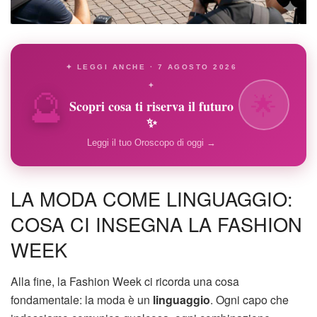
✦ LEGGI ANCHE · 7 AGOSTO 2026
🔮
✦
🌟
Scopri cosa ti riserva il futuro
✨
Leggi il tuo Oroscopo di oggi →
LA MODA COME LINGUAGGIO:
COSA CI INSEGNA LA FASHION
WEEK
Alla fine, la Fashion Week ci ricorda una cosa
fondamentale: la moda è un
linguaggio
. Ogni capo che