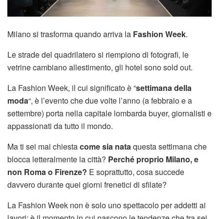
Milano si trasforma quando arriva la
Fashion Week
.
Le strade del quadrilatero si riempiono di fotografi, le
vetrine cambiano allestimento, gli hotel sono sold out.
La Fashion Week, il cui significato è “
settimana della
moda
“, è l’evento che due volte l’anno (a febbraio e a
settembre) porta nella capitale lombarda buyer, giornalisti e
appassionati da tutto il mondo.
Ma ti sei mai chiesta
come sia nata
questa settimana che
blocca letteralmente la città?
Perché proprio Milano, e
non Roma o Firenze?
E soprattutto, cosa succede
davvero durante quei giorni frenetici di sfilate?
La Fashion Week non è solo uno spettacolo per addetti ai
lavori: è il momento in cui nascono le tendenze che tra sei