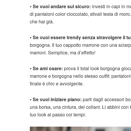
• Se vuoi andare sul sicuro:
investi in capi in 
di pantaloni color cioccolato, stivali testa di mor
che hai già.
• Se vuoi essere trendy senza stravolgere il 
borgogna. Il tuo cappotto marrone con una sciarpa
marroni. Semplice, ma d’effetto!
• Se ami osare:
prova il total look borgogna gio
marrone e borgogna nello stesso outfit: pantalon
finale è chic e avvolgente.
• Se vuoi iniziare piano:
parti dagli accessori bo
una borsa, una cintura, dei collant. Li abbini con 
tuo look al passo coi tempi.