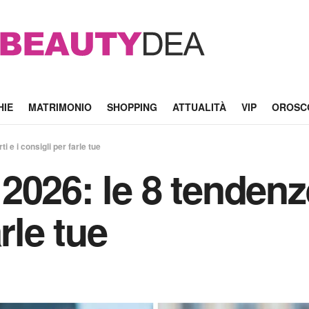
HIE
MATRIMONIO
SHOPPING
ATTUALITÀ
VIP
OROSC
i e i consigli per farle tue
026: le 8 tendenze 
rle tue