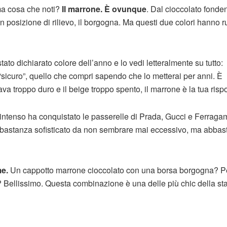
ma cosa che noti?
Il marrone. È ovunque
. Dal cioccolato fonden
in posizione di rilievo, il borgogna. Ma questi due colori hanno r
tato dichiarato colore dell’anno e lo vedi letteralmente su tutto:
e “sicuro”, quello che compri sapendo che lo metterai per anni. È
rava troppo duro e il beige troppo spento, il marrone è la tua risp
ntenso ha conquistato le passerelle di Prada, Gucci e Ferraga
abbastanza sofisticato da non sembrare mai eccessivo, ma abba
e.
Un cappotto marrone cioccolato con una borsa borgogna? Pe
 Bellissimo. Questa combinazione è una delle più chic della st