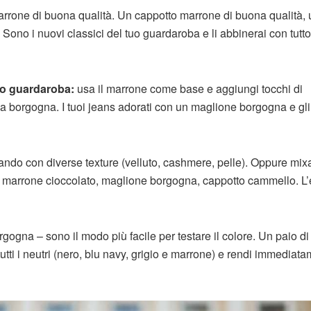
marrone di buona qualità. Un cappotto marrone di buona qualità, 
o. Sono i nuovi classici del tuo guardaroba e li abbinerai con tutt
tuo guardaroba:
usa il marrone come base e aggiungi tocchi di
 borgogna. I tuoi jeans adorati con un maglione borgogna e gli 
cando con diverse texture (velluto, cashmere, pelle). Oppure mix
i marrone cioccolato, maglione borgogna, cappotto cammello. L’e
rgogna – sono il modo più facile per testare il colore. Un paio di
tutti i neutri (nero, blu navy, grigio e marrone) e rendi immediata