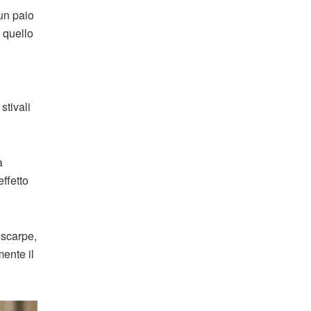
un paio
o quello
stivali
a
ffetto
 scarpe,
mente il