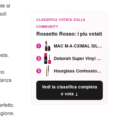
te al
uoli
CLASSIFICA VOTATA DALLA
COMMUNITY
Rossetto Rosso: i piu votati
MAC M·A·CXIMAL SILKY MATTE Red Rock mat
1
osta.
Deborah Super Vinyl Shake Rosa Ciliegia
2
Hourglass Confession Ricaricabile Ultra Preciso Ad Alta Intensità Secretly Classic Red
3
mo
stanza
Vedi la classifica completa
e vota ↓
rfetto.
agione.