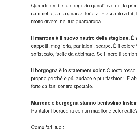
Quando entri in un negozio quest’inverno, la pri
cammello, dal cognac al tortora. E accanto a lui, 
molto diversi nel tuo guardaroba.
Il marrone è il nuovo neutro della stagione.
È s
cappotti, maglieria, pantaloni, scarpe. È il color
sofisticato, facile da abbinare. Se il nero ti semb
Il borgogna è lo statement color.
Questo rosso i
proprio perché è più audace e più “fashion”. È 
forte da farti sentire speciale.
Marrone e borgogna stanno benissimo insiem
Pantaloni borgogna con un maglione color caffè?
Come farli tuoi: