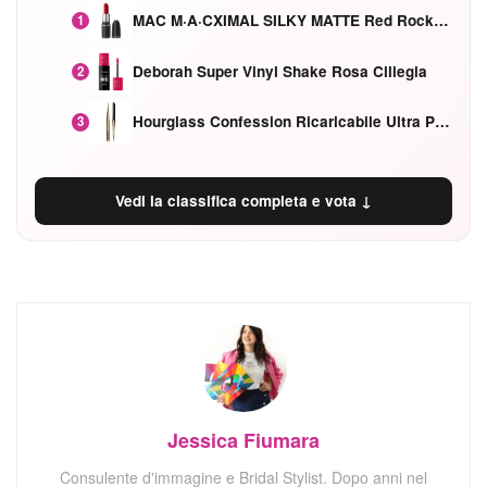
MAC M·A·CXIMAL SILKY MATTE Red Rock mat
1
Deborah Super Vinyl Shake Rosa Ciliegia
2
Hourglass Confession Ricaricabile Ultra Preciso Ad Alta Intensità Secretly Classic Red
3
Vedi la classifica completa e vota ↓
Jessica Fiumara
Consulente d'immagine e Bridal Stylist. Dopo anni nel