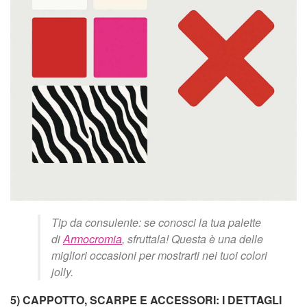
Tip da consulente: se conosci la tua palette
di
Armocromia
, sfruttala! Questa è una delle
migliori occasioni per mostrarti nei tuoi colori
jolly.
5) CAPPOTTO, SCARPE E ACCESSORI: I DETTAGLI