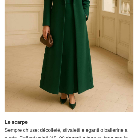
Le scarpe
Sempre chiuse: décolleté, stivaletti eleganti o ballerine a
punta. Collant velati (15–20 denari) o tono su tono con le