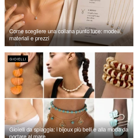
Come scegliere una collana punto luce: modelli,
materiali e prezzi
GIOIELLI
Gioielli da spiaggia: i bijoux più belli e alla moda da
portare al mare