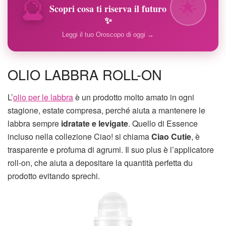
🔮
🌟
Scopri cosa ti riserva il futuro
✨
Leggi il tuo Oroscopo di oggi →
OLIO LABBRA ROLL-ON
L’
olio per le labbra
è un prodotto molto amato in ogni
stagione, estate compresa, perché aiuta a mantenere le
labbra sempre
idratate e levigate
. Quello di Essence
incluso nella collezione Ciao! si chiama
Ciao Cutie
, è
trasparente e profuma di agrumi. Il suo plus è l’applicatore
roll-on, che aiuta a depositare la quantità perfetta du
prodotto evitando sprechi.