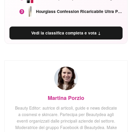
Hourglass Confession Ricaricabile Ultra Preciso Ad Alta Intensità Secretly Classic Red
3
Vedi la classifica completa e vota ↓
Martina Porzio
Beauty Editor: autrice di articoli, guide e news dedicate
a cosmesi e skincare. Partecipa per Beautydea agli
eventi organizzati dalle principali aziende del settore.
Moderatrice del gruppo Facebook di Beautydea. Make