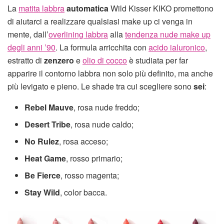
La
matita labbra
automatica
Wild Kisser KIKO promettono
di aiutarci a realizzare qualsiasi make up ci venga in
mente, dall’
overlining labbra
alla
tendenza nude make up
degli anni ’90
. La formula arricchita con
acido ialuronico
,
estratto di
zenzero
e
olio di cocco
è studiata per far
apparire il contorno labbra non solo più definito, ma anche
più levigato e pieno. Le shade tra cui scegliere sono
sei
:
Rebel Mauve
, rosa nude freddo;
Desert Tribe
, rosa nude caldo;
No Rulez
, rosa acceso;
Heat Game
, rosso primario;
Be Fierce
, rosso magenta;
Stay Wild
, color bacca.