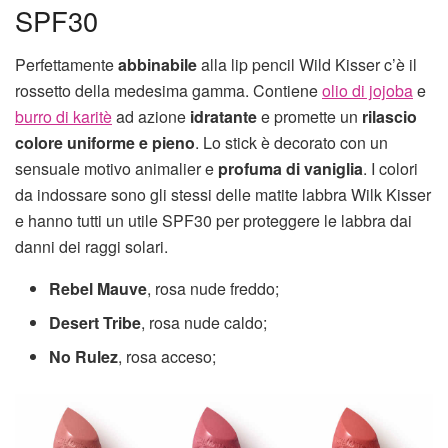
SPF30
Perfettamente
abbinabile
alla lip pencil Wild Kisser c’è il
rossetto della medesima gamma. Contiene
olio di jojoba
e
burro di karitè
ad azione
idratante
e promette un
rilascio
colore uniforme e pieno
. Lo stick è decorato con un
sensuale motivo animalier e
profuma di vaniglia
. I colori
da indossare sono gli stessi delle matite labbra Wilk Kisser
e hanno tutti un utile SPF30 per proteggere le labbra dai
danni dei raggi solari.
Rebel Mauve
, rosa nude freddo;
Desert Tribe
, rosa nude caldo;
No Rulez
, rosa acceso;