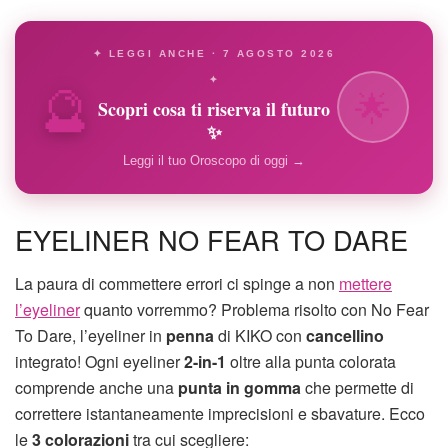
✦ LEGGI ANCHE · 7 AGOSTO 2026
🔮
✦
🌟
Scopri cosa ti riserva il futuro
✨
Leggi il tuo Oroscopo di oggi →
EYELINER NO FEAR TO DARE
La paura di commettere errori ci spinge a non
mettere
l’eyeliner
quanto vorremmo? Problema risolto con No Fear
To Dare, l’eyeliner in
penna
di KIKO con
cancellino
integrato! Ogni eyeliner
2-in-1
oltre alla punta colorata
comprende anche una
punta in gomma
che permette di
correttere istantaneamente imprecisioni e sbavature. Ecco
le
3 colorazioni
tra cui scegliere: