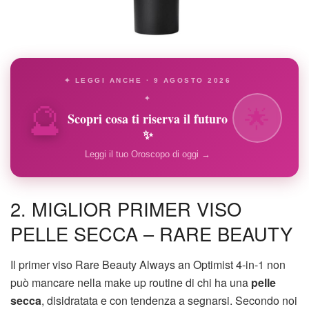
✦ LEGGI ANCHE · 9 AGOSTO 2026
🔮
✦
🌟
Scopri cosa ti riserva il futuro
✨
Leggi il tuo Oroscopo di oggi →
2. MIGLIOR PRIMER VISO
PELLE SECCA – RARE BEAUTY
Il primer viso Rare Beauty Always an Optimist 4-in-1 non
può mancare nella make up routine di chi ha una
pelle
secca
, disidratata e con tendenza a segnarsi. Secondo noi