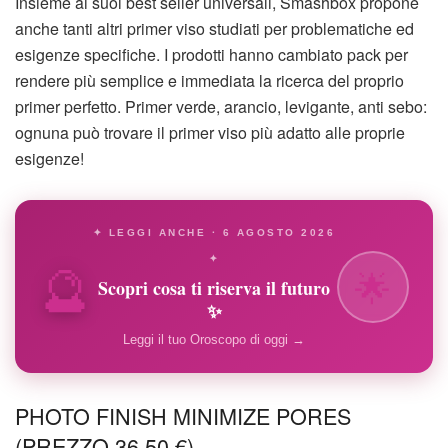
Insieme ai suoi best seller universali, Smashbox propone
anche tanti altri primer viso studiati per problematiche ed
esigenze specifiche. I prodotti hanno cambiato pack per
rendere più semplice e immediata la ricerca del proprio
primer perfetto. Primer verde, arancio, levigante, anti sebo:
ognuna può trovare il primer viso più adatto alle proprie
esigenze!
✦ LEGGI ANCHE · 6 AGOSTO 2026
🔮
✦
🌟
Scopri cosa ti riserva il futuro
✨
Leggi il tuo Oroscopo di oggi →
PHOTO FINISH MINIMIZE PORES
(PREZZO 36,50 €)