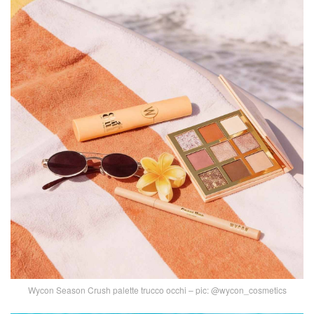
Wycon Season Crush palette trucco occhi – pic: @wycon_cosmetics