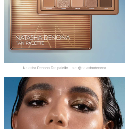
Natasha Denona Tan palette – pic: @natashadenona