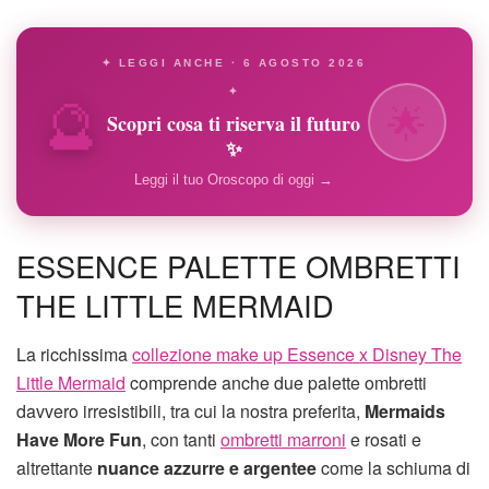
✦ LEGGI ANCHE · 6 AGOSTO 2026
🔮
✦
🌟
Scopri cosa ti riserva il futuro
✨
Leggi il tuo Oroscopo di oggi →
ESSENCE PALETTE OMBRETTI
THE LITTLE MERMAID
La ricchissima
collezione make up Essence x Disney The
Little Mermaid
comprende anche due palette ombretti
davvero irresistibili, tra cui la nostra preferita,
Mermaids
Have More Fun
, con tanti
ombretti marroni
e rosati e
altrettante
nuance azzurre e argentee
come la schiuma di