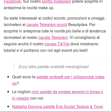
Facebook
. Sul nostro
profilo Instagram
potere scoprire in
anteprima le novità make up.
Se siete interessati ai codici sconto, promozioni e omaggi,
iscrivetevi al
canale Telegram sconti
Beautydea. Per
scoprire in anteprima tutte le novità più belle e di tendenza
iscrivetevi al nostro
canale Telegram
. Vi consigliamo di
seguire anche il nostro
canale TikTok
dove mostriamo
tutorial e vi portiamo con noi agli eventi più belli!
Ecco altre palette ombretti meravigliose!
Quali sono le
palette ombretti per i collezionisti make
up
?
Le migliori
mini palette da portare sempre in borsa o
in viaggio
con noi.
Natasha Denona palette Eye Sculpt Texture & Tone
: