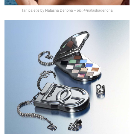
Tan palette by Natasha Denona – pic: @natashadenona