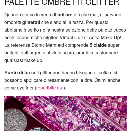
PALETTE OMBRETTI GLITTER
Quando siamo in vena di
brillare
più che mai, ci servono
ombretti
glitterati
che siano all’altezza. Per questo
abbiamo inserito nella nostra selezione delle palette trucco
occhi economiche migliori Virtual Cult di Astra Make-Up!
La referenza Bionic Mermaid comprende
5 cialde
super
brillanti dall’argento al viola scuro, pronte a trasformare
qualsiasi make up.
Punto di
forza
: i glitter non hanno bisogno di colla e si
possono applicare direttamente con le dita. Ottimi anche
come eyeliner (
reperibile qui
).