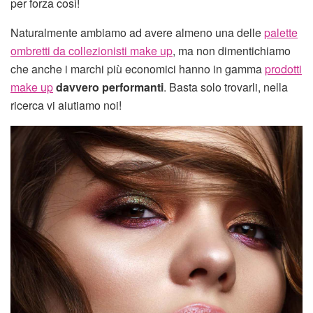
per forza così!
Naturalmente ambiamo ad avere almeno una delle
palette
ombretti da collezionisti make up
, ma non dimentichiamo
che anche i marchi più economici hanno in gamma
prodotti
make up
davvero performanti
. Basta solo trovarli, nella
ricerca vi aiutiamo noi!