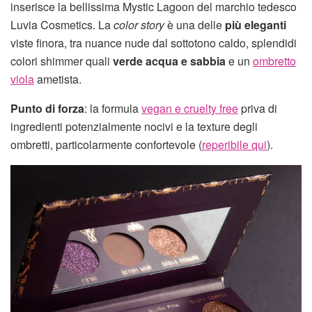
inserisce la bellissima Mystic Lagoon del marchio tedesco
Luvia Cosmetics. La
color story
è una delle
più eleganti
viste finora, tra nuance nude dal sottotono caldo, splendidi
colori shimmer quali
verde acqua e sabbia
e un
ombretto
viola
ametista.
Punto di forza
: la formula
vegan e cruelty free
priva di
ingredienti potenzialmente nocivi e la texture degli
ombretti, particolarmente confortevole (
reperibile qui
).