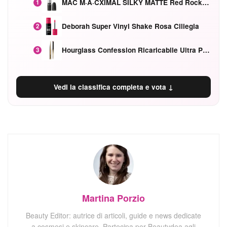
MAC M·A·CXIMAL SILKY MATTE Red Rock mat
1
Deborah Super Vinyl Shake Rosa Ciliegia
2
Hourglass Confession Ricaricabile Ultra Preciso Ad Alta Intensità Secretly Classic Red
3
Vedi la classifica completa e vota ↓
Martina Porzio
Beauty Editor: autrice di articoli, guide e news dedicate
a cosmesi e skincare. Partecipa per Beautydea agli