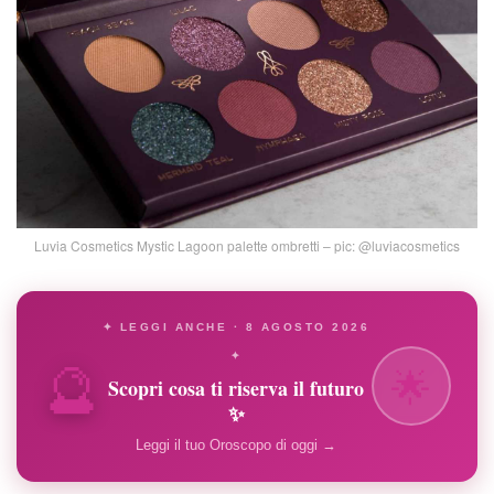
Luvia Cosmetics Mystic Lagoon palette ombretti – pic: @luviacosmetics
✦ LEGGI ANCHE · 8 AGOSTO 2026
🔮
✦
🌟
Scopri cosa ti riserva il futuro
✨
Leggi il tuo Oroscopo di oggi →