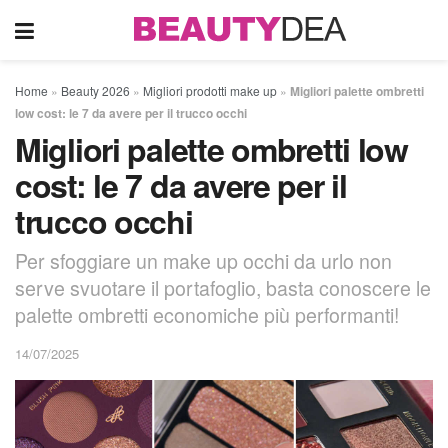
Home
»
Beauty 2026
»
Migliori prodotti make up
»
Migliori palette ombretti
low cost: le 7 da avere per il trucco occhi
Migliori palette ombretti low
cost: le 7 da avere per il
trucco occhi
Per sfoggiare un make up occhi da urlo non
serve svuotare il portafoglio, basta conoscere le
palette ombretti economiche più performanti!
14/07/2025