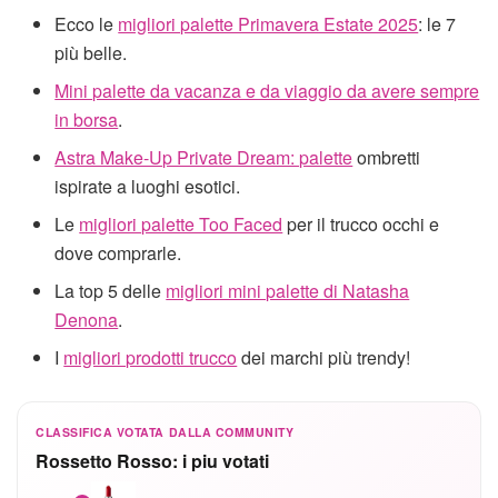
Ecco le
migliori palette Primavera Estate 2025
: le 7
più belle.
Mini palette da vacanza e da viaggio da avere sempre
in borsa
.
Astra Make-Up Private Dream: palette
ombretti
ispirate a luoghi esotici.
Le
migliori palette Too Faced
per il trucco occhi e
dove comprarle.
La top 5 delle
migliori mini palette di Natasha
Denona
.
I
migliori prodotti trucco
dei marchi più trendy!
CLASSIFICA VOTATA DALLA COMMUNITY
Rossetto Rosso: i piu votati