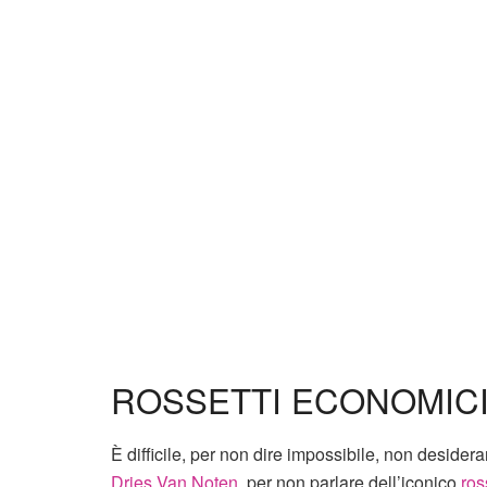
ROSSETTI ECONOMICI:
È difficile, per non dire impossibile, non desider
Dries Van Noten
, per non parlare dell’iconico
ros