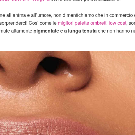
ene all’anima e all’umore, non dimentichiamo che in commercio 
orprenderci! Così come le
migliori palette ombretti low cost
, so
formule altamente
pigmentate e a lunga tenuta
che non hanno nu