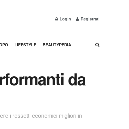
Login
Registrati
OPO
LIFESTYLE
BEAUTYPEDIA
erformanti da
e i rossetti economici migliori in