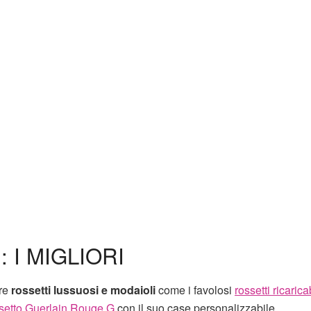
 I MIGLIORI
are
rossetti lussuosi e modaioli
come i favolosi
rossetti ricaricab
setto Guerlain Rouge G
con il suo case personalizzabile.