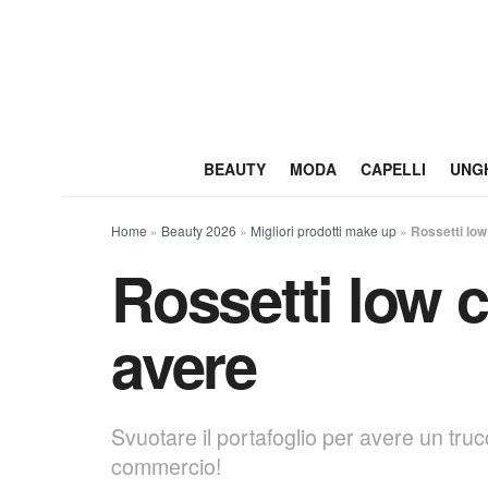
BEAUTY
MODA
CAPELLI
UNG
Home
»
Beauty 2026
»
Migliori prodotti make up
»
Rossetti low 
Rossetti low c
avere
Svuotare il portafoglio per avere un truc
commercio!