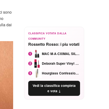
ci sono
no
lla dai
CLASSIFICA VOTATA DALLA
COMMUNITY
Rossetto Rosso: i piu votati
MAC M·A·CXIMAL SILKY MATTE Red Rock mat
1
Deborah Super Vinyl Shake Rosa Ciliegia
2
Hourglass Confession Ricaricabile Ultra Preciso Ad Alta Intensità Secretly Classic Red
3
Vedi la classifica completa
e vota ↓