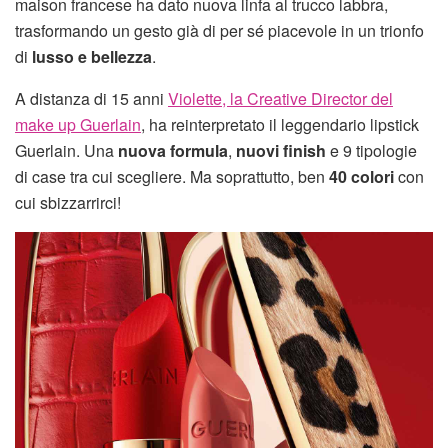
maison francese ha dato nuova linfa al trucco labbra,
trasformando un gesto già di per sé piacevole in un trionfo
di
lusso e bellezza
.
A distanza di 15 anni
Violette, la Creative Director del
make up Guerlain
, ha reinterpretato il leggendario lipstick
Guerlain. Una
nuova formula
,
nuovi finish
e 9 tipologie
di case tra cui scegliere. Ma soprattutto, ben
40 colori
con
cui sbizzarrirci!