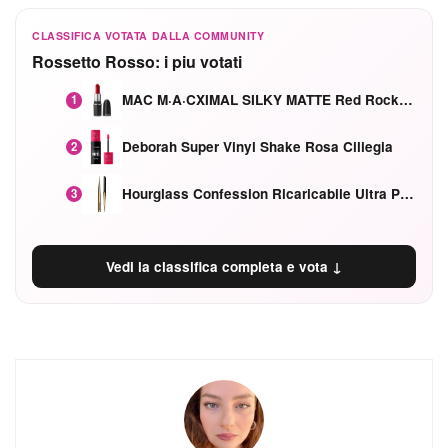
CLASSIFICA VOTATA DALLA COMMUNITY
Rossetto Rosso: i piu votati
MAC M·A·CXIMAL SILKY MATTE Red Rock mat
1
Deborah Super Vinyl Shake Rosa Ciliegia
2
Hourglass Confession Ricaricabile Ultra Preciso Ad Alta Intensità Secretly Classic Red
3
Vedi la classifica completa e vota ↓