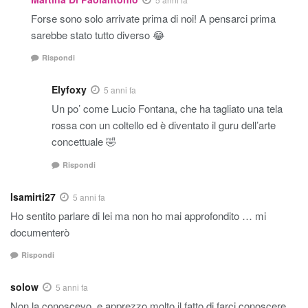
Forse sono solo arrivate prima di noi! A pensarci prima
sarebbe stato tutto diverso 😂
Rispondi
Elyfoxy
5 anni fa
Un po’ come Lucio Fontana, che ha tagliato una tela
rossa con un coltello ed è diventato il guru dell’arte
concettuale 🤣
Rispondi
Isamirti27
5 anni fa
Ho sentito parlare di lei ma non ho mai approfondito … mi
documenterò
Rispondi
solow
5 anni fa
Non la conoscevo, e apprezzo molto il fatto di farci conoscere