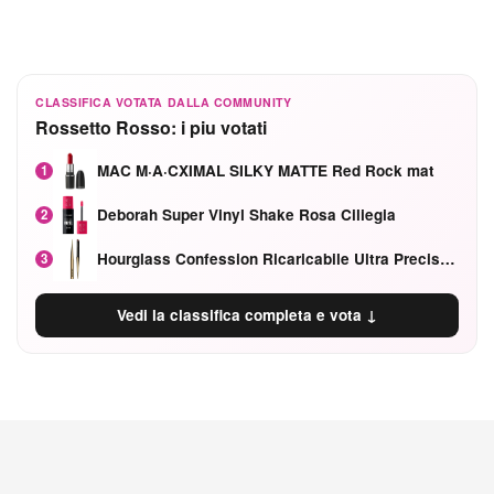
CLASSIFICA VOTATA DALLA COMMUNITY
Rossetto Rosso: i piu votati
MAC M·A·CXIMAL SILKY MATTE Red Rock mat
1
Deborah Super Vinyl Shake Rosa Ciliegia
2
Hourglass Confession Ricaricabile Ultra Preciso Ad Alta Intensità Secretly Classic Red
3
Vedi la classifica completa e vota ↓