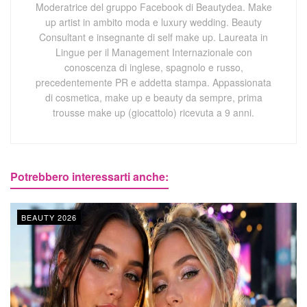
Moderatrice del gruppo Facebook di Beautydea. Make
up artist in ambito moda e luxury wedding. Beauty
Consultant e insegnante di self make up. Laureata in
Lingue per il Management Internazionale con
conoscenza di inglese, spagnolo e russo,
precedentemente PR e addetta stampa. Appassionata
di cosmetica, make up e beauty da sempre, prima
trousse make up (giocattolo) ricevuta a 9 anni.
Potrebbero interessarti anche:
BEAUTY 2026