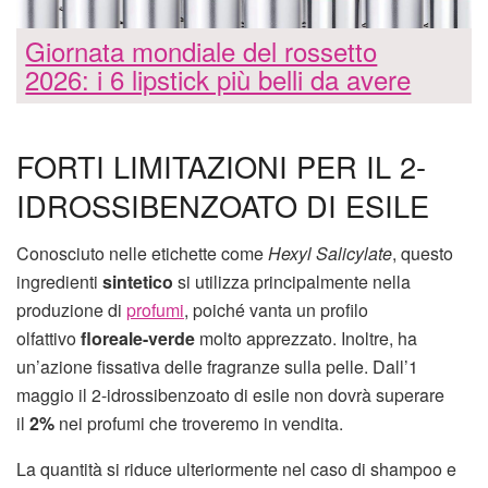
Giornata mondiale del rossetto
2026: i 6 lipstick più belli da avere
FORTI LIMITAZIONI PER IL 2-
IDROSSIBENZOATO DI ESILE
Conosciuto nelle etichette come
Hexyl Salicylate
, questo
ingredienti
sintetico
si utilizza principalmente nella
produzione di
profumi
, poiché vanta un profilo
olfattivo
floreale-verde
molto apprezzato. Inoltre, ha
un’azione fissativa delle fragranze sulla pelle. Dall’1
maggio il 2-idrossibenzoato di esile non dovrà superare
il
2%
nei profumi che troveremo in vendita.
La quantità si riduce ulteriormente nel caso di shampoo e