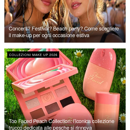
Concerti? Festival? Beach party? Come scegliere
il make-up per ogni occasione estiva
COLLEZIONI MAKE UP 2026
Too Faced Peach Collection: l’iconica collezione
trucco dedicata alle pesche si rinnova