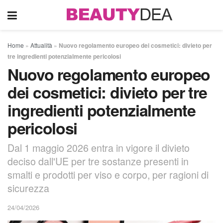
Home
»
Attualità
»
Nuovo regolamento europeo dei cosmetici: divieto per
tre ingredienti potenzialmente pericolosi
Nuovo regolamento europeo
dei cosmetici: divieto per tre
ingredienti potenzialmente
pericolosi
Dal 1 maggio 2026 entra in vigore il divieto
deciso dall'UE per tre sostanze presenti in
smalti e prodotti per viso e corpo, per ragioni di
sicurezza
24/04/2026