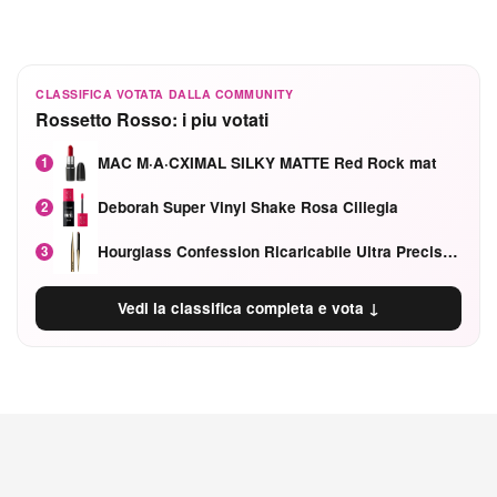
CLASSIFICA VOTATA DALLA COMMUNITY
Rossetto Rosso: i piu votati
MAC M·A·CXIMAL SILKY MATTE Red Rock mat
1
Deborah Super Vinyl Shake Rosa Ciliegia
2
Hourglass Confession Ricaricabile Ultra Preciso Ad Alta Intensità Secretly Classic Red
3
Vedi la classifica completa e vota ↓