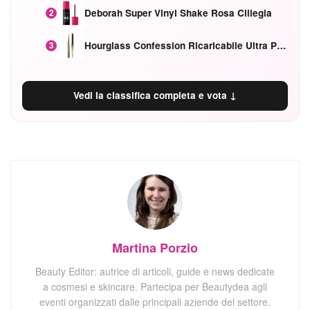
Deborah Super Vinyl Shake Rosa Ciliegia
2
Hourglass Confession Ricaricabile Ultra Preciso Ad Alta Intensità Secretly Classic Red
3
Vedi la classifica completa e vota ↓
Martina Porzio
Beauty Editor: autrice di articoli, guide e news dedicate
a cosmesi e skincare. Partecipa per Beautydea agli
eventi organizzati dalle principali aziende del settore.