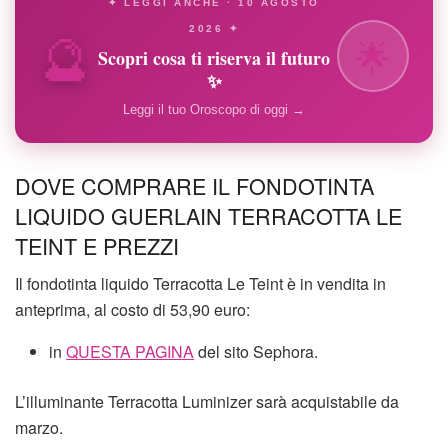
✦ LEGGI ANCHE · 10 AGOSTO
🔮
2026 ✦
🌟
Scopri cosa ti riserva il futuro
✨
Leggi il tuo Oroscopo di oggi →
DOVE COMPRARE IL FONDOTINTA
LIQUIDO GUERLAIN TERRACOTTA LE
TEINT E PREZZI
Il fondotinta liquido Terracotta Le Teint è in vendita in
anteprima, al costo di 53,90 euro:
in
QUESTA PAGINA
del sito Sephora.
L’illuminante Terracotta Luminizer sarà acquistabile da
marzo.