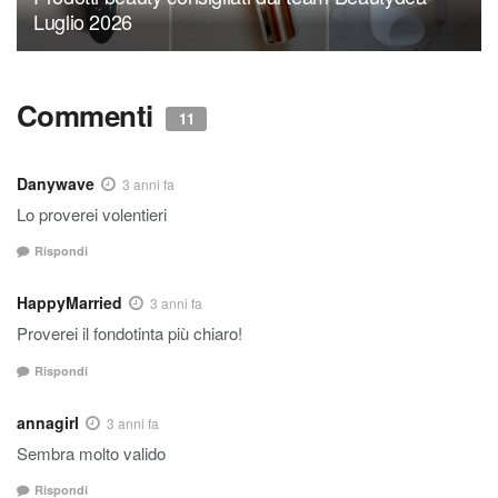
Luglio 2026
Commenti
11
Danywave
3 anni fa
Lo proverei volentieri
Rispondi
HappyMarried
3 anni fa
Proverei il fondotinta più chiaro!
Rispondi
annagirl
3 anni fa
Sembra molto valido
Rispondi