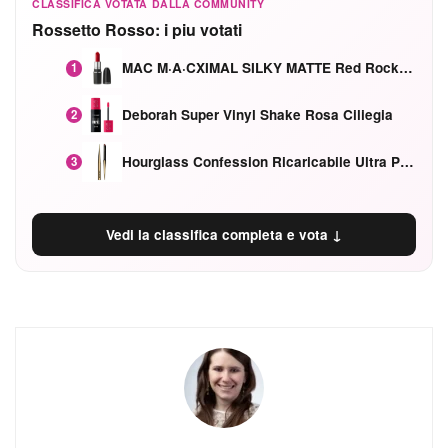
CLASSIFICA VOTATA DALLA COMMUNITY
Rossetto Rosso: i piu votati
MAC M·A·CXIMAL SILKY MATTE Red Rock mat
1
Deborah Super Vinyl Shake Rosa Ciliegia
2
Hourglass Confession Ricaricabile Ultra Preciso Ad Alta Intensità Secretly Classic Red
3
Vedi la classifica completa e vota ↓