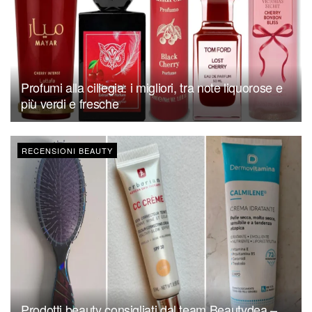
Profumi alla ciliegia: i migliori, tra note liquorose e
più verdi e fresche
RECENSIONI BEAUTY
Prodotti beauty consigliati dal team Beautydea –