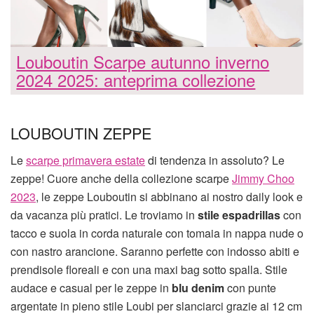
Louboutin Scarpe autunno inverno
2024 2025: anteprima collezione
LOUBOUTIN ZEPPE
Le
scarpe primavera estate
di tendenza in assoluto? Le
zeppe! Cuore anche della collezione scarpe
Jimmy Choo
2023
, le zeppe Louboutin si abbinano ai nostro daily look e
da vacanza più pratici. Le troviamo in
stile espadrillas
con
tacco e suola in corda naturale con tomaia in nappa nude o
con nastro arancione. Saranno perfette con indosso abiti e
prendisole floreali e con una maxi bag sotto spalla. Stile
audace e casual per le zeppe in
blu denim
con punte
argentate in pieno stile Loubi per slanciarci grazie ai 12 cm