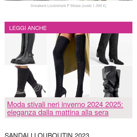
Sneakers Loubishark P Strass (costo 1.395 €)
LEGGI ANCHE
Moda stivali neri inverno 2024 2025:
eleganza dalla mattina alla sera
SANDALI LOUBOUTIN 2023