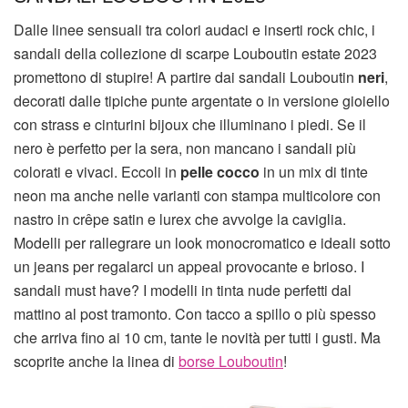
Dalle linee sensuali tra colori audaci e inserti rock chic, i
sandali della collezione di scarpe Louboutin estate 2023
promettono di stupire! A partire dai sandali Louboutin
neri
,
decorati dalle tipiche punte argentate o in versione gioiello
con strass e cinturini bijoux che illuminano i piedi. Se il
nero è perfetto per la sera, non mancano i sandali più
colorati e vivaci. Eccoli in
pelle cocco
in un mix di tinte
neon ma anche nelle varianti con stampa multicolore con
nastro in crêpe satin e lurex che avvolge la caviglia.
Modelli per rallegrare un look monocromatico e ideali sotto
un jeans per regalarci un appeal provocante e brioso. I
sandali must have? I modelli in tinta nude perfetti dal
mattino al post tramonto. Con tacco a spillo o più spesso
che arriva fino ai 10 cm, tante le novità per tutti i gusti. Ma
scoprite anche la linea di
borse Louboutin
!