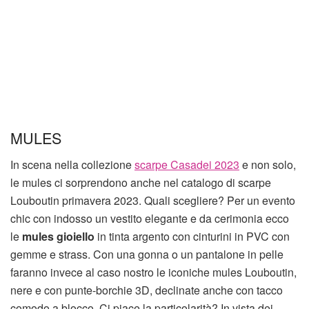
MULES
In scena nella collezione
scarpe Casadei 2023
e non solo,
le mules ci sorprendono anche nel catalogo di scarpe
Louboutin primavera 2023. Quali scegliere? Per un evento
chic con indosso un vestito elegante e da cerimonia ecco
le
mules gioiello
in tinta argento con cinturini in PVC con
gemme e strass. Con una gonna o un pantalone in pelle
faranno invece al caso nostro le iconiche mules Louboutin,
nere e con punte-borchie 3D, declinate anche con tacco
comodo a blocco. Ci piace la particolarità? In vista dei