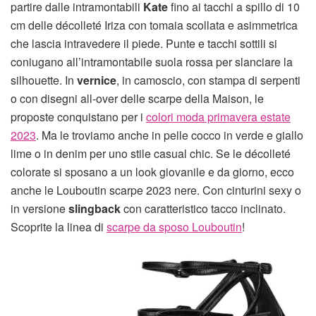
partire dalle intramontabili
Kate
fino ai tacchi a spillo di 10
cm delle décolleté Iriza con tomaia scollata e asimmetrica
che lascia intravedere il piede. Punte e tacchi sottili si
coniugano all’intramontabile suola rossa per slanciare la
silhouette. In
vernice
, in camoscio, con stampa di serpenti
o con disegni all-over delle scarpe della Maison, le
proposte conquistano per i
colori moda primavera estate
2023
. Ma le troviamo anche in pelle cocco in verde e giallo
lime o in denim per uno stile casual chic. Se le décolleté
colorate si sposano a un look giovanile e da giorno, ecco
anche le Louboutin scarpe 2023 nere. Con cinturini sexy o
in versione
slingback
con caratteristico tacco inclinato.
Scoprite la linea di
scarpe da sposo Louboutin
!