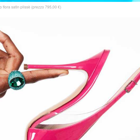
 flora satin plissè (prezzo 795,00 €)