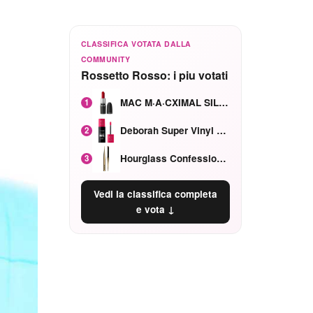
CLASSIFICA VOTATA DALLA
COMMUNITY
Rossetto Rosso: i piu votati
MAC M·A·CXIMAL SILKY MATTE Red Rock mat
1
Deborah Super Vinyl Shake Rosa Ciliegia
2
Hourglass Confession Ricaricabile Ultra Preciso Ad Alta Intensità Secretly Classic Red
3
Vedi la classifica completa
e vota ↓