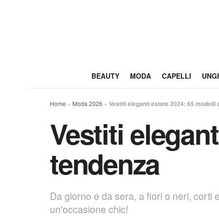
BEAUTY
MODA
CAPELLI
UNG
Home
»
Moda 2026
»
Vestiti eleganti estate 2024: 65 modelli
Vestiti elegant
tendenza
Da giorno e da sera, a fiori o neri, corti
un'occasione chic!