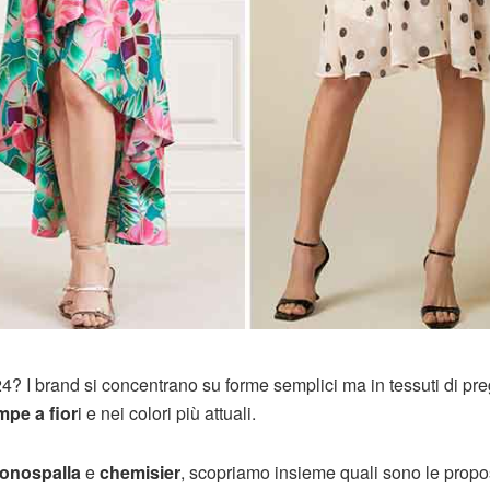
24? I brand si concentrano su forme semplici ma in tessuti di pre
pe a fior
i e nei colori più attuali.
onospalla
e
chemisier
, scopriamo insieme quali sono le propo