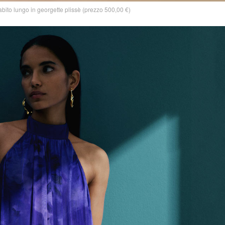
to lungo in georgette plissè (prezzo 500,00 €)