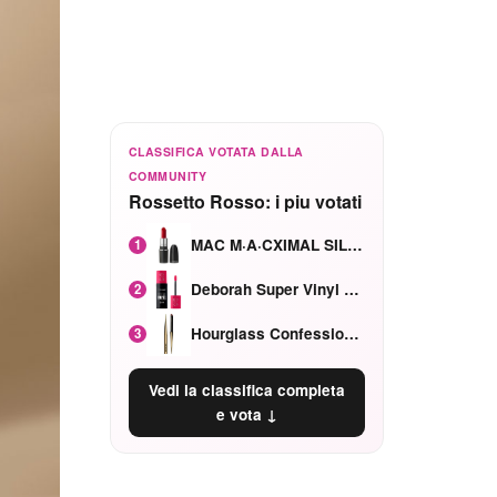
CLASSIFICA VOTATA DALLA
COMMUNITY
Rossetto Rosso: i piu votati
MAC M·A·CXIMAL SILKY MATTE Red Rock mat
1
Deborah Super Vinyl Shake Rosa Ciliegia
2
Hourglass Confession Ricaricabile Ultra Preciso Ad Alta Intensità Secretly Classic Red
3
Vedi la classifica completa
e vota ↓