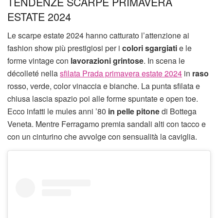
TENDENZE SCARPE PRIMAVERA
ESTATE 2024
Le scarpe estate 2024 hanno catturato l’attenzione ai
fashion show più prestigiosi per i
colori sgargiati
e le
forme vintage con
lavorazioni grintose
. In scena le
décolleté nella
sfilata Prada primavera estate 2024
in
raso
rosso, verde, color vinaccia e bianche. La punta sfilata e
chiusa lascia spazio poi alle forme spuntate e open toe.
Ecco infatti le mules anni ’80
in pelle pitone
di Bottega
Veneta. Mentre Ferragamo premia sandali alti con tacco e
con un cinturino che avvolge con sensualità la caviglia.