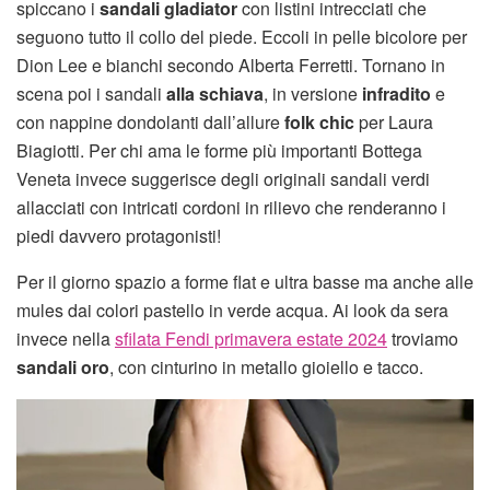
spiccano i
sandali gladiator
con listini intrecciati che
seguono tutto il collo del piede. Eccoli in pelle bicolore per
Dion Lee e bianchi secondo Alberta Ferretti. Tornano in
scena poi i sandali
alla schiava
, in versione
infradito
e
con nappine dondolanti dall’allure
folk chic
per Laura
Biagiotti. Per chi ama le forme più importanti Bottega
Veneta invece suggerisce degli originali sandali verdi
allacciati con intricati cordoni in rilievo che renderanno i
piedi davvero protagonisti!
Per il giorno spazio a forme flat e ultra basse ma anche alle
mules dai colori pastello in verde acqua. Ai look da sera
invece nella
sfilata Fendi primavera estate 2024
troviamo
sandali oro
, con cinturino in metallo gioiello e tacco.