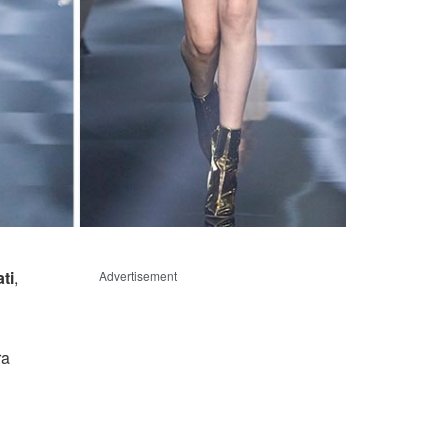
ati
,
Advertisement
ra