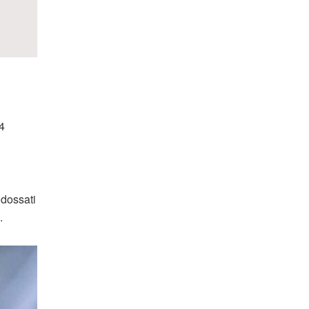
24
indossati
.