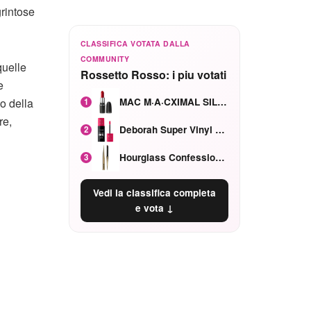
grintose
CLASSIFICA VOTATA DALLA
COMMUNITY
quelle
Rossetto Rosso: i piu votati
e
MAC M·A·CXIMAL SILKY MATTE Red Rock mat
o della
1
re,
Deborah Super Vinyl Shake Rosa Ciliegia
2
Hourglass Confession Ricaricabile Ultra Preciso Ad Alta Intensità Secretly Classic Red
3
Vedi la classifica completa
e vota ↓