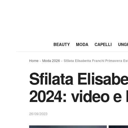
BEAUTY
MODA
CAPELLI
UNG
Home
»
Moda 2026
»
Sfilata Elisabetta Franchi Primavera Es
Sfilata Elisab
2024: video e 
26/09/2023