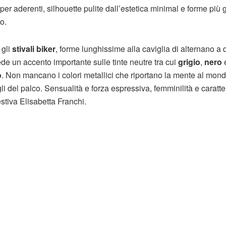
uper aderenti, silhouette pulite dall’estetica minimal e forme più 
o.
 gli
stivali biker
, forme lunghissime alla caviglia di alternano a 
vede un accento importante sulle tinte neutre tra cui
grigio
,
nero
o
. Non mancano i colori metallici che riportano la mente al mond
gli del palco. Sensualità e forza espressiva, femminilità e caratte
stiva Elisabetta Franchi.