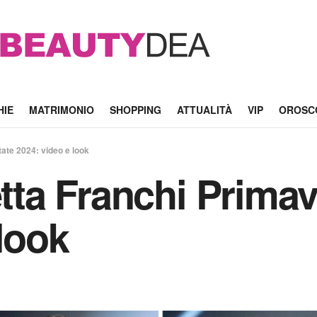
HIE
MATRIMONIO
SHOPPING
ATTUALITÀ
VIP
OROSC
tate 2024: video e look
etta Franchi Prima
look