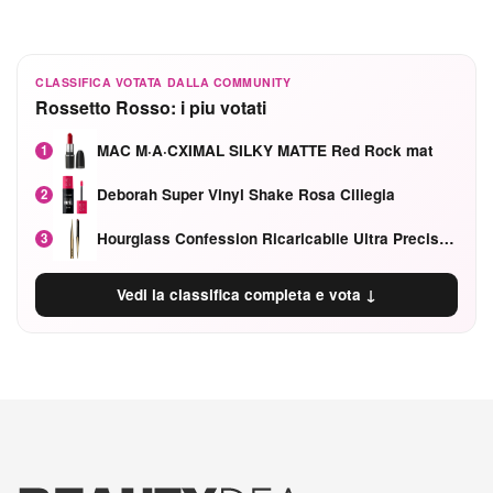
CLASSIFICA VOTATA DALLA COMMUNITY
Rossetto Rosso: i piu votati
MAC M·A·CXIMAL SILKY MATTE Red Rock mat
1
Deborah Super Vinyl Shake Rosa Ciliegia
2
Hourglass Confession Ricaricabile Ultra Preciso Ad Alta Intensità Secretly Classic Red
3
Vedi la classifica completa e vota ↓