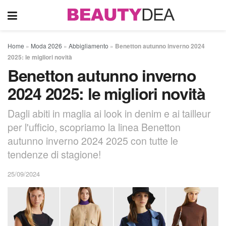
Home
»
Moda 2026
»
Abbigliamento
»
Benetton autunno inverno 2024
2025: le migliori novità
Benetton autunno inverno
2024 2025: le migliori novità
Dagli abiti in maglia ai look in denim e ai tailleur
per l'ufficio, scopriamo la linea Benetton
autunno inverno 2024 2025 con tutte le
tendenze di stagione!
25/09/2024