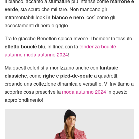
il bianco, accanto a sfumature più intense come
marrone e
verde
, sia scuro che militare. Non mancano gli
intramontabili look
in bianco e nero
, così come gli
accostamenti di nero e grigio.
Tra le giacche Benetton spicca invece il bomber in tessuto
effetto bouclé
blu, in linea con la
tendenza bouclé
autunno moda autunno 2024
!
Ma questi colori si armonizzano anche con
fantasie
classiche
, come
righe
e
pied-de-poule
a quadretti,
creando una collezione dinamica e versatile. Vi invitiamo a
scoprire cosa prescrive la
moda autunno 2024
in questo
approfondimento!