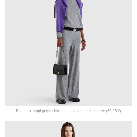
Pantaloni ampi grigio chiaro in misto lana e cashmere (69,95 €)