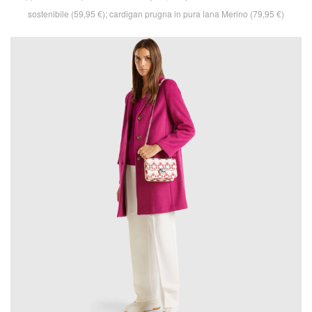
sostenibile (59,95 €); cardigan prugna in pura lana Merino (79,95 €)