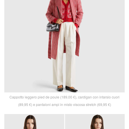
Cappotto leggero pied de poule (189,00 €), cardigan con intarsio cuori
(89,95 €) e pantaloni ampi in misto viscosa stretch (69,95 €)