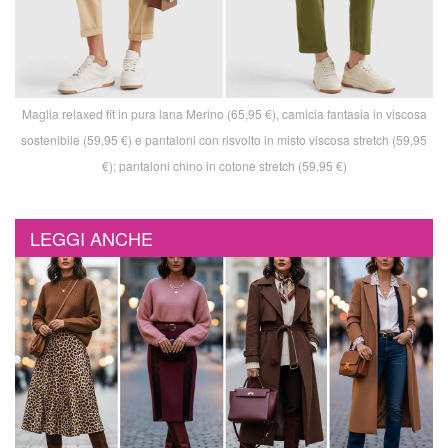
Maglia relaxed fit in pura lana Merino (65,95 €), camicia fantasia in viscosa
sostenibile (59,95 €) e pantaloni con risvolto in misto viscosa stretch (59,95
€); pantaloni chino in cotone stretch (59,95 €)
LEGGI ANCHE