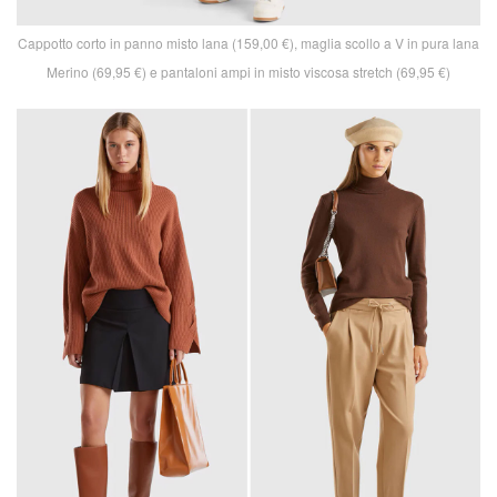
Cappotto corto in panno misto lana (159,00 €), maglia scollo a V in pura lana
Merino (69,95 €) e pantaloni ampi in misto viscosa stretch (69,95 €)