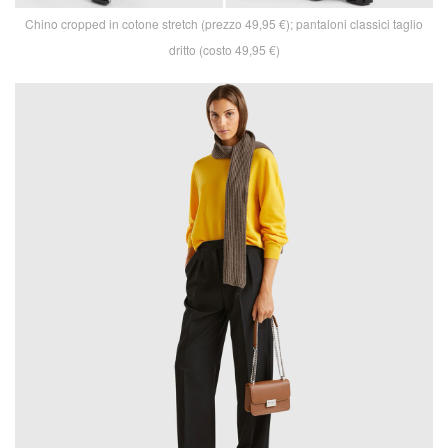
Chino cropped in cotone stretch (prezzo 49,95 €); pantaloni classici taglio
dritto (costo 49,95 €)