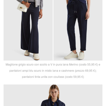
Maglione grigio scuro con scollo a V in pura lana Merino (costo 55,95 €) e
pantaloni ampi blu scuro in misto lana e cashmere (prezzo 69,95 €);
pantaloni tinta unita con coulisse (costo 59,95 €)