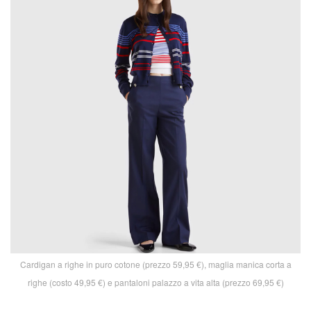
Cardigan a righe in puro cotone (prezzo 59,95 €), maglia manica corta a
righe (costo 49,95 €) e pantaloni palazzo a vita alta (prezzo 69,95 €)