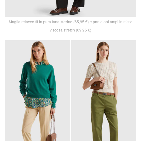
Maglia relaxed fit in pura lana Merino (65,95 €) e pantaloni ampi in misto
viscosa stretch (69,95 €)