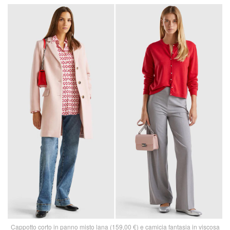
Cappotto corto in panno misto lana (159,00 €) e camicia fantasia in viscosa