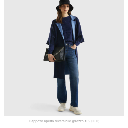
Cappotto aperto reversibile (prezzo 139,00 €)