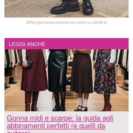
ZARA gilet senza maniche con scollo a v (22,95 €)
LEGGI ANCHE
Gonna midi e scarpe: la guida agli
abbinamenti perfetti (e quelli da
evitare)