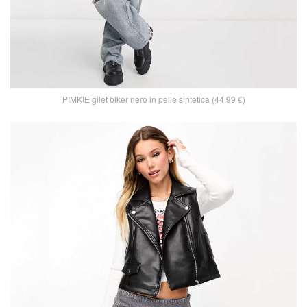
PIMKIE gilet biker nero in pelle sintetica (44,99 €)