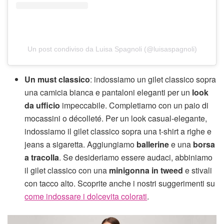
Un post condiviso da Luisa Spagnoli (@luisaspagnoli)
Un must classico
: indossiamo un gilet classico sopra
una camicia bianca e pantaloni eleganti per un
look
da ufficio
impeccabile. Completiamo con un paio di
mocassini o décolleté. Per un look casual-elegante,
indossiamo il gilet classico sopra una t-shirt a righe e
jeans a sigaretta. Aggiungiamo
ballerine
e una
borsa
a tracolla
. Se desideriamo essere audaci, abbiniamo
il gilet classico con una
minigonna in tweed
e stivali
con tacco alto. Scoprite anche i nostri suggerimenti su
come indossare i dolcevita colorati
.