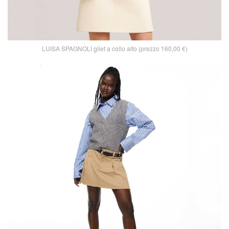
LUISA SPAGNOLI gilet a collo alto (prezzo 160,00 €)