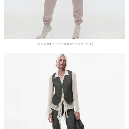
H&M gilet in maglia a coste (19,99 €)