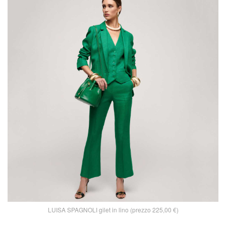
LUISA SPAGNOLI gilet in lino (prezzo 225,00 €)