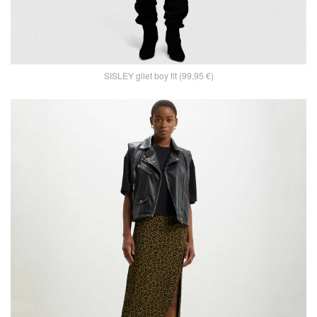
SISLEY gilet boy fit (99,95 €)