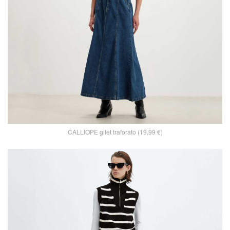
CALLIOPE gilet traforato (19,99 €)