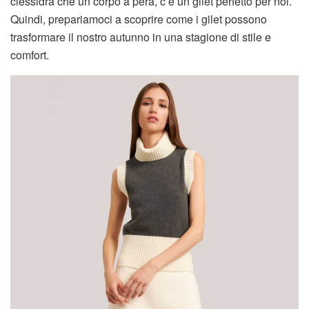
clessidra che un corpo a pera, c’è un gilet perfetto per noi.
Quindi, prepariamoci a scoprire come i gilet possono
trasformare il nostro autunno in una stagione di stile e
comfort.