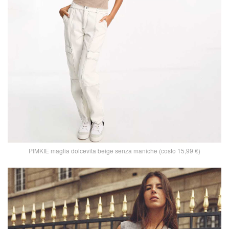
PIMKIE maglia dolcevita beige senza maniche (costo 15,99 €)