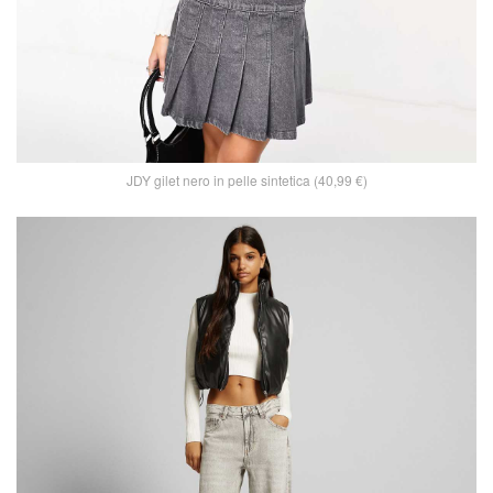
JDY gilet nero in pelle sintetica (40,99 €)