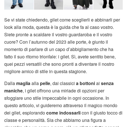
Se vi state chiedendo, gilet come sceglierli e abbinarli per
look alla moda, questa è la guida che fa al caso vostro.
Siete pronte a scaldare il vostro guardaroba e il vostro
cuore? Con l’autunno del 2023 alle porte, è giunto il
momento di parlare di un capo d’abbigliamento che ha
fatto il suo ritorno trionfale: i gilet. Sì, avete sentito bene,
quei pezzi versatili che sono pronti a diventare il nostro
migliore amico di stile in questa stagione.
Dalla
maglia
alla
pelle
, dai classici
a bottoni
ai
senza
maniche
, i gilet offrono una miriade di opzioni per
sfoggiare uno stile impeccabile in ogni occasione. In
questo articolo, vi guideremo attraverso il magico mondo
dei gilet, esplorando
come indossarli
con il giusto tocco di
classe e personalità. Sia che abbiamo una figura a