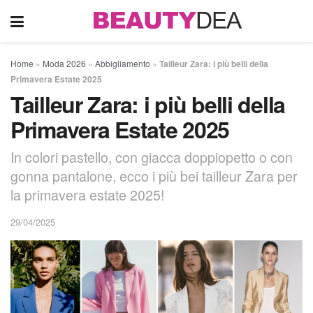
Home
»
Moda 2026
»
Abbigliamento
»
Tailleur Zara: i più belli della
Primavera Estate 2025
Tailleur Zara: i più belli della
Primavera Estate 2025
In colori pastello, con giacca doppiopetto o con
gonna pantalone, ecco i più bei tailleur Zara per
la primavera estate 2025!
29/04/2025