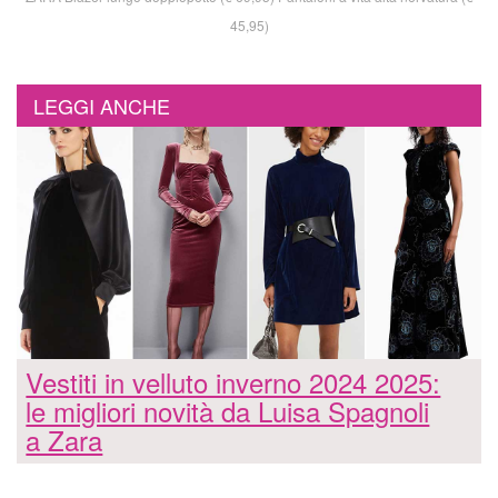
45,95)
LEGGI ANCHE
Vestiti in velluto inverno 2024 2025:
le migliori novità da Luisa Spagnoli
a Zara