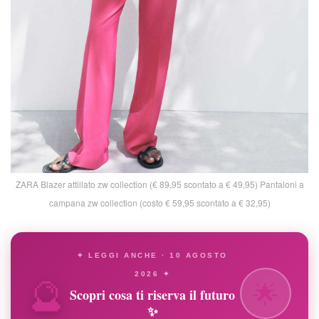
ZARA Blazer attillato zw collection (€ 89,95 scontato a € 49,95) Pantaloni a
campana zw collection (costo € 59,95 scontato a € 32,95)
✦ LEGGI ANCHE · 10 AGOSTO
🔮
2026 ✦
🌟
Scopri cosa ti riserva il futuro
✨