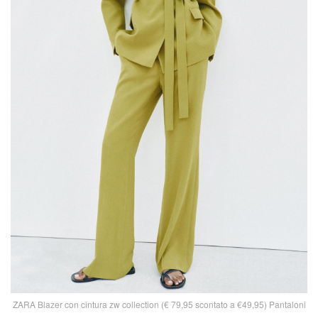
ZARA Blazer con cintura zw collection (€ 79,95 scontato a €49,95) Pantaloni