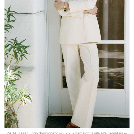
ZARA Blazer lungo doppiopetto (€ 69,95) Pantaloni a vita alta nervatura (€