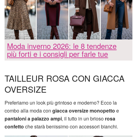
Moda inverno 2026: le 8 tendenze
più forti e i consigli per farle tue
TAILLEUR ROSA CON GIACCA
OVERSIZE
Preferiamo un look più grintoso e moderno? Ecco la
combo alla moda con
giacca oversize monopetto
e
pantaloni a palazzo ampi
, il tutto in un brioso
rosa
confetto
che starà benissimo con accessori bianchi.