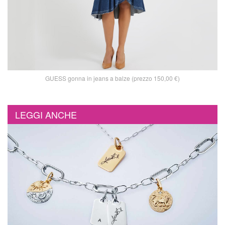
GUESS gonna in jeans a balze (prezzo 150,00 €)
LEGGI ANCHE