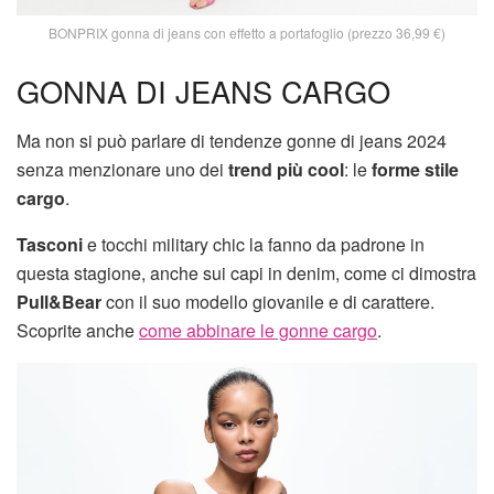
BONPRIX gonna di jeans con effetto a portafoglio (prezzo 36,99 €)
GONNA DI JEANS CARGO
Ma non si può parlare di tendenze gonne di jeans 2024
senza menzionare uno dei
trend più cool
: le
forme stile
cargo
.
Tasconi
e tocchi military chic la fanno da padrone in
questa stagione, anche sui capi in denim, come ci dimostra
Pull&Bear
con il suo modello giovanile e di carattere.
Scoprite anche
come abbinare le gonne cargo
.