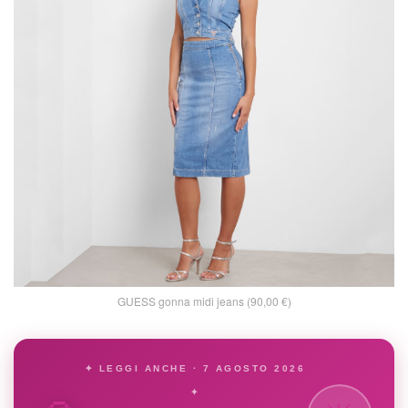
GUESS gonna midi jeans (90,00 €)
✦ LEGGI ANCHE · 7 AGOSTO 2026
✦