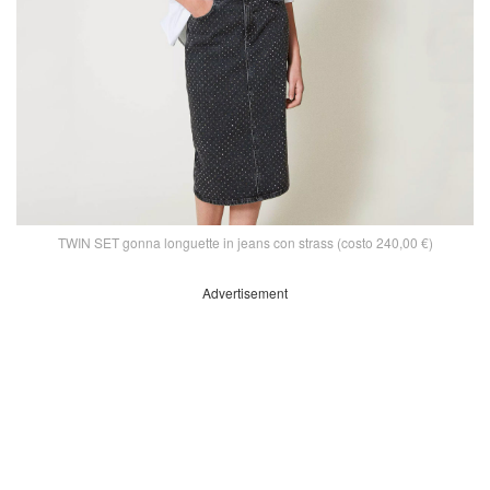
TWIN SET gonna longuette in jeans con strass (costo 240,00 €)
Advertisement