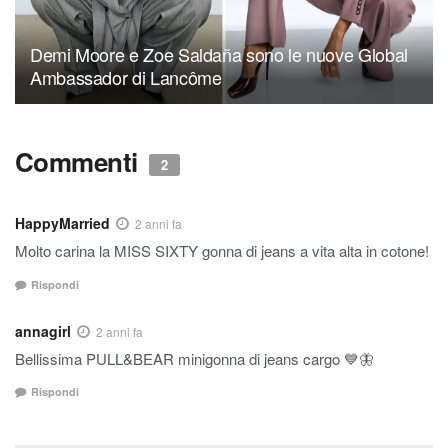
Demi Moore e Zoe Saldaña sono le nuove Global
Ambassador di Lancôme
Commenti
2
HappyMarried
2 anni fa
Molto carina la MISS SIXTY gonna di jeans a vita alta in cotone!
Rispondi
annagirl
2 anni fa
Bellissima PULL&BEAR minigonna di jeans cargo 💙🦋
Rispondi