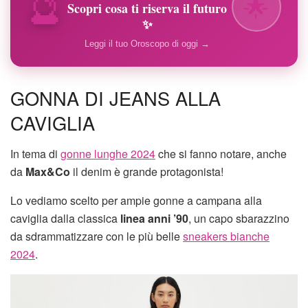
🔮
🌟
Scopri cosa ti riserva il futuro
✨
Leggi il tuo Oroscopo di oggi →
GONNA DI JEANS ALLA
CAVIGLIA
In tema di
gonne lunghe 2024
che si fanno notare, anche
da
Max&Co
il denim è grande protagonista!
Lo vediamo scelto per ampie gonne a campana alla
caviglia dalla classica
linea anni ’90
, un capo sbarazzino
da sdrammatizzare con le più belle
sneakers bianche
2024
.