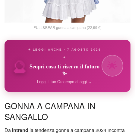
PULL&BEAR gonna a campana (22,99 €)
✦ LEGGI ANCHE · 7 AGOSTO 2026
🔮
✦
🌟
Scopri cosa ti riserva il futuro
✨
Leggi il tuo Oroscopo di oggi →
GONNA A CAMPANA IN
SANGALLO
Da
Intrend
la tendenza gonne a campana 2024 incontra