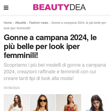
Home
»
Attualità
»
Fashion news
»
Gonne a campana 2024, le più belle per
look iper femminili!
Gonne a campana 2024, le
più belle per look iper
femminili!
Scopriamo i più bei modelli di gonne a campana
2024, creazioni raffinate e femminili con cui
creare tanti tipi di look alla moda!
05/08/2024