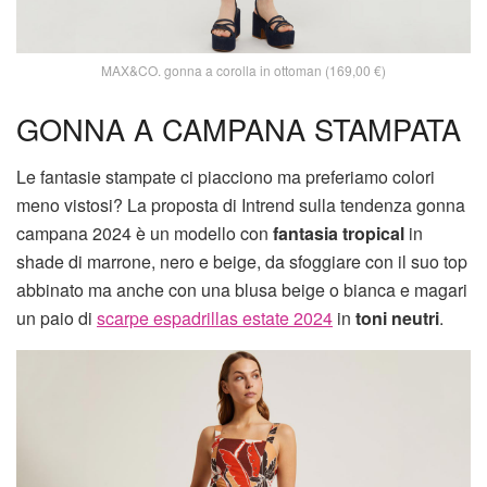
MAX&CO. gonna a corolla in ottoman (169,00 €)
GONNA A CAMPANA STAMPATA
Le fantasie stampate ci piacciono ma preferiamo colori
meno vistosi? La proposta di Intrend sulla tendenza gonna
campana 2024 è un modello con
fantasia tropical
in
shade di marrone, nero e beige, da sfoggiare con il suo top
abbinato ma anche con una blusa beige o bianca e magari
un paio di
scarpe espadrillas estate 2024
in
toni neutri
.