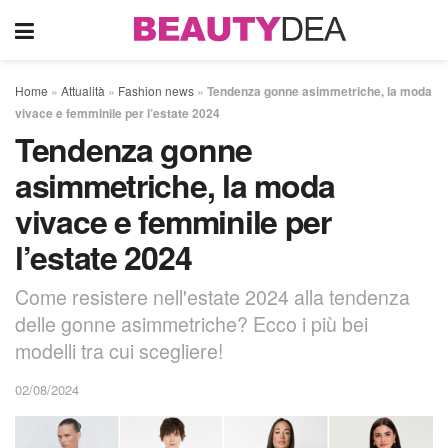
Home
»
Attualità
»
Fashion news
»
Tendenza gonne asimmetriche, la moda
vivace e femminile per l’estate 2024
Tendenza gonne
asimmetriche, la moda
vivace e femminile per
l’estate 2024
Come resistere nell'estate 2024 alla tendenza
delle gonne asimmetriche? Ecco i più bei
modelli tra cui scegliere!
02/08/2024