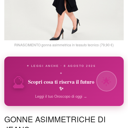
RINASCIMENTO gonna asimmetrica in tessuto tecnico (79,90 €)
✦ LEGGI ANCHE · 8 AGOSTO 2026
🔮
✦
🌟
Scopri cosa ti riserva il futuro
✨
Leggi il tuo Oroscopo di oggi →
GONNE ASIMMETRICHE DI