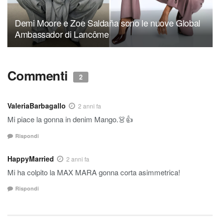
Demi Moore e Zoe Saldaña sono le nuove Global
Ambassador di Lancôme
Commenti
2
ValeriaBarbagallo
2 anni fa
Mi piace la gonna in denim Mango.👗👍
Rispondi
HappyMarried
2 anni fa
Mi ha colpito la MAX MARA gonna corta asimmetrica!
Rispondi