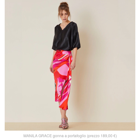
MANILA GRACE gonna a portafoglio (prezzo 189,00 €)