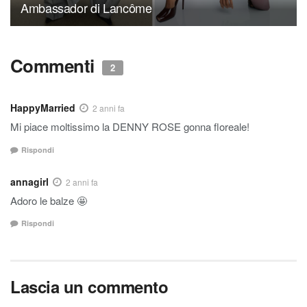
Ambassador di Lancôme
Commenti
2
HappyMarried
2 anni fa
Mi piace moltissimo la DENNY ROSE gonna floreale!
Rispondi
annagirl
2 anni fa
Adoro le balze 🤩
Rispondi
Lascia un commento