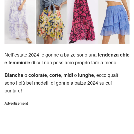
Nell’estate 2024 le gonne a balze sono una
tendenza chic
e femminile
di cui non possiamo proprio fare a meno.
Bianche
o
colorate
,
corte
,
midi
o
lunghe
, ecco quali
sono i più bei modelli di gonne a balze 2024 su cui
puntare!
Advertisement