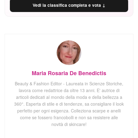
Vedi la classifica completa e vota ↓
Maria Rosaria De Benedictis
Beauty & Fashion Editor - Laureata in Scienze Storiche,
lavora come redattrice da oltre 13 anni. E' autrice di
articoli dedicati al mondo della moda e della bellezza a
360°. Esperta di stile e di tendenze, sa consigliare il look
perfetto per ogni esigenza. Colleziona scarpe e anelli
come se fossero francobolli e non sa resistere alle
novità di skincare!