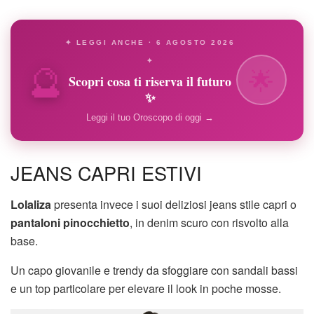
✦ LEGGI ANCHE · 6 AGOSTO 2026
🔮
✦
🌟
Scopri cosa ti riserva il futuro
✨
Leggi il tuo Oroscopo di oggi →
JEANS CAPRI ESTIVI
Lolaliza
presenta invece i suoi deliziosi jeans stile capri o
pantaloni pinocchietto
, in denim scuro con risvolto alla
base.
Un capo giovanile e trendy da sfoggiare con sandali bassi
e un top particolare per elevare il look in poche mosse.