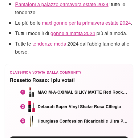
Pantaloni a palazzo primavera estate 2024
: tutte le
tendenze!
Le più belle
maxi gonne per la primavera estate 2024
.
Tutti i modelli di
gonne a matita 2024
più alla moda.
Tutte le
tendenze moda
2024 dall’abbigliamento alle
borse.
CLASSIFICA VOTATA DALLA COMMUNITY
Rossetto Rosso: i piu votati
MAC M·A·CXIMAL SILKY MATTE Red Rock mat
1
Deborah Super Vinyl Shake Rosa Ciliegia
2
Hourglass Confession Ricaricabile Ultra Preciso Ad Alta Intensità Secretly Classic Red
3