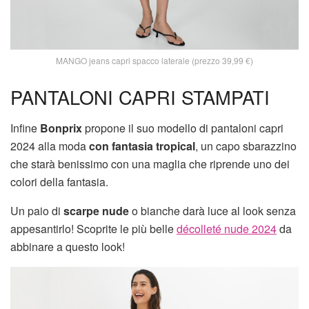
MANGO jeans capri spacco laterale (prezzo 39,99 €)
PANTALONI CAPRI STAMPATI
Infine
Bonprix
propone il suo modello di pantaloni capri
2024 alla moda
con fantasia tropical
, un capo sbarazzino
che starà benissimo con una maglia che riprende uno dei
colori della fantasia.
Un paio di
scarpe nude
o bianche darà luce al look senza
appesantirlo! Scoprite le più belle
décolleté nude 2024
da
abbinare a questo look!