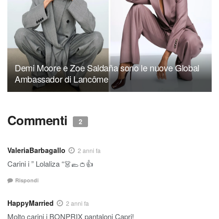
Demi Moore e Zoe Saldaña sono le nuove Global
Ambassador di Lancôme
Commenti
2
ValeriaBarbagallo
2 anni fa
Carini i ” Lolaliza “👗🥿👛👍
Rispondi
HappyMarried
2 anni fa
Molto carini i BONPRIX pantaloni Capri!